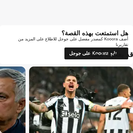
هل استمتعت بهذه القصة؟
أضف Kooora كمصدر مفضل على جوجل للاطلاع على المزيد من
تقاريرنا
قد يعجبك أيضاً
تابع Kooora على جوجل