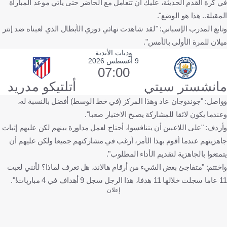
في كرة القدم الحديثة، عليك أن تتعامل مع الحاضر حتى يأتي موعد المباراة
المقبلة.. هذا هو الوضع".
وتابع المدرب الإسباني: "لقد شاهدت نهائي دوري الأبطال الذي لعبناه ضد إنتر
ميلان للمرة الأولى بالأمس".
وديات الأندية
9 أغسطس 2026
07:00
مانشستر سيتي
أتلتيكو مدريد
وواصل: "جوندوجان عاد وهذا المركز (في خط الوسط) أفضل بالنسبة له،
وعندما يكون لائقا للمشاركة يصبح الاختيار صعبا".
وأردف: "على اللاعبين أن يتنافسوا، أحتاج لعمل مداورة بينهم لكن عليهم إثبات
جاهزيتهم عندما أقوم بهذا الأمر، أرغب في مشاركتهم جميعا ولكن عليهم أن
يتمتعوا بالجاهزية لتقديم الأداء المطلوب".
واختتم: "متفاجئ بعض الشيء من أرقام هالاند، هل تعرف لماذا؟ لأنني لعبت
11 عاما سجلت خلالها 11 هدفا، هذا الرجل سجل 9 أهداف في 4 مباريات!".
إعلان