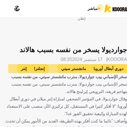
مباشر
إعلان
جوارديولا يسخر من نفسه بسبب هالاند
KOOORA
17 سبتمبر 2024
08:35
دوري أبطال أوروبا
مانشستر سيتي
إنجلترا
إنتر
سخر الإسباني بيب جوارديولا، مدرب مانشستر سيتي، من نفسه بسبب
إيطاليا
بيب جوارديولا
إسبانيا
إلكاي جوندوجان
ألمانيا
سخر الإسباني بيب جوارديولا، مدرب مانشستر سيتي، من نفسه بسبب
إرلينج هالاند
النرويج
كرة قدم
مهاجم فريقه، النرويجي إيرلينج هالاند.
وقال جوارديولا، في المؤتمر الصحفي لمباراة إنتر ميلان في دوري أبطال
أوروبا: "لا أفكر كثيرا في المستقبل، كل تركيزي الآن منصب على الاستعداد
لهذه المباراة وكيفية تحقيق الفوز غدا".
وأضاف: "دائما ما كنت أفكر بهذه الطريقة، العديد من الأمور يمكن أن تحدث