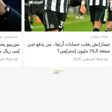
مقالات وتقارير
فينيسيوس جون
جيمارايش يقلب حسابات أرتيتا.. من يدفع ثمن
مورينيو يض
صفقة الـ75 مليون إسترليني؟
يُبنى ريال 
8 أغسطس 2026
8 أغسطس 2026
05:49
09:40
إعلان