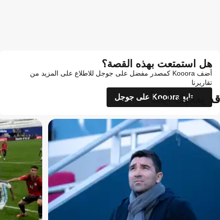
هل استمتعت بهذه القصة؟
أضف Kooora كمصدر مفضل على جوجل للاطلاع على المزيد من
تقاريرنا
قد يعجبك أيضاً
تابع Kooora على جوجل