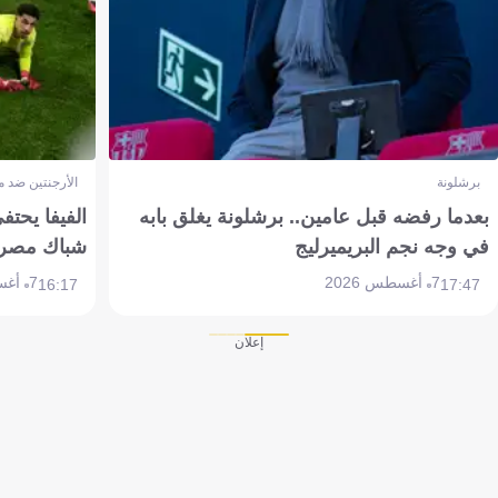
برشلونة
الأرجنتين ضد 
بعدما رفضه قبل عامين.. برشلونة يغلق بابه
الفيفا يحتفي
في وجه نجم البريميرليج
شباك مصر
7 أغسطس 2026
7 أغسطس 2026
16:17
17:47
إعلان