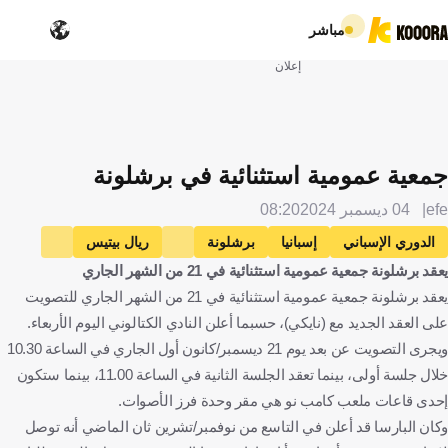
مباشر
إعلان
جمعية عمومية استثنائية في برشلونة
efe
04 ديسمبر 2024
08:20
الدوري الإسباني
إسبانيا
برشلونة
ريال بيتيس
يعقد برشلونة جمعية عمومية استثنائية في 21 من الشهر الجاري
كرة قدم
يعقد برشلونة جمعية عمومية استثنائية في 21 من الشهر الجاري للتصويت
على العقد الجديد مع (نايكي)، حسبما أعلن النادي الكتالوني اليوم الأربعاء.
ويجرى التصويت عن بعد يوم 21 ديسمبر/كانون أول الجاري في الساعة 10.30
خلال جلسة أولى، بينما تعقد الجلسة الثانية في الساعة 11.00، بينما ستكون
إحدى قاعات ملعب كامب نو هي مقر وحدة فرز الأصوات.
وكان البارسا قد أعلن في التاسع من نوفمبر/تشرين ثان الماضي أنه توصل