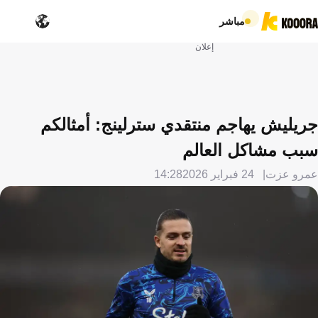
مباشر
إعلان
جريليش يهاجم منتقدي سترلينج: أمثالكم
سبب مشاكل العالم
عمرو عزت
24 فبراير 2026
14:28