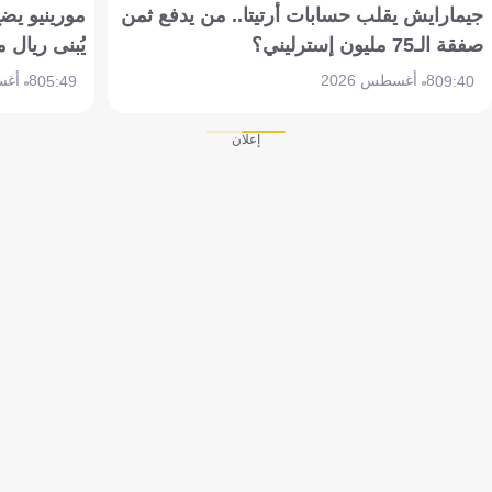
جيمارايش يقلب حسابات أرتيتا.. من يدفع ثمن
مورينيو يض
صفقة الـ75 مليون إسترليني؟
يُبنى ريال 
8 أغسطس 2026
8 أغسطس 2026
05:49
09:40
إعلان