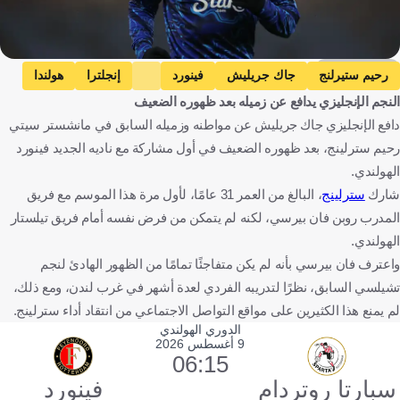
Getty Images
رحيم ستيرلنج
جاك جريليش
فينورد
إنجلترا
هولندا
النجم الإنجليزي يدافع عن زميله بعد ظهوره الضعيف
كرة قدم
دافع الإنجليزي جاك جريليش عن مواطنه وزميله السابق في مانشستر سيتي
رحيم سترلينج، بعد ظهوره الضعيف في أول مشاركة مع ناديه الجديد فينورد
الهولندي.
شارك
سترلينج
، البالغ من العمر 31 عامًا، لأول مرة هذا الموسم مع فريق
المدرب روبن فان بيرسي، لكنه لم يتمكن من فرض نفسه أمام فريق تيلستار
الهولندي.
واعترف فان بيرسي بأنه لم يكن متفاجئًا تمامًا من الظهور الهادئ لنجم
تشيلسي السابق، نظرًا لتدريبه الفردي لعدة أشهر في غرب لندن، ومع ذلك،
لم يمنع هذا الكثيرين على مواقع التواصل الاجتماعي من انتقاد أداء سترلينج.
الدوري الهولندي
9 أغسطس 2026
06:15
سبارتا روتردام
فينورد