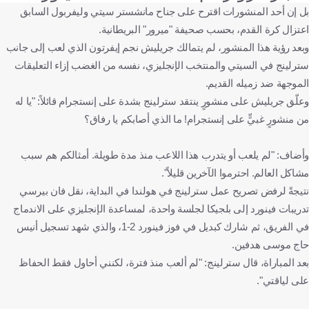
بل إن أحد المنشورات اقترح على جناح مانشستر سيتي وليفربول السابق
اعتزال كرة القدم، بحسب صحيفة "ميرور" البريطانية.
وبعد رؤية هذا المنشور، لم يتمالك جريليش نجم إيفرتون الذي لعب إلى جانب
سترلينج في السيتي والمنتخب الإنجليزي، نفسه من الغضب إزاء التعليقات
الموجهة ضد زميله القديم.
وعلّق جريليش على منشورٍ ينتقد سترلينج بشدة على إنستجرام قائلاً: "يا له
من منشورٍ غبيٍّ على إنستجرام! ما الذي أصابكم يا رفاق؟
وأضاف: "لم يلعب أو يتدرب هذا اللاعب منذ مدة طويلة. أمثالكم هم سبب
مشاكل العالم. احترموا الآخرين قليلاً".
نتيجةً لرفض تصريح عمل سترلينج في هولندا في البداية، نقل فان بيرسي
تدريبات فينورد إلى بلجيكا لجلسة واحدة، لمساعدة الإنجليزي على الاندماج
في الفريق، ثم شارك كبديل في فوز فينورد 2-1، والذي شهد تسجيل أنيس
حاج موسى هدفين.
بعد المباراة، قال سترلينج: "لم ألعب منذ فترة، لكنني أحاول فقط الحفاظ
على لياقتي".