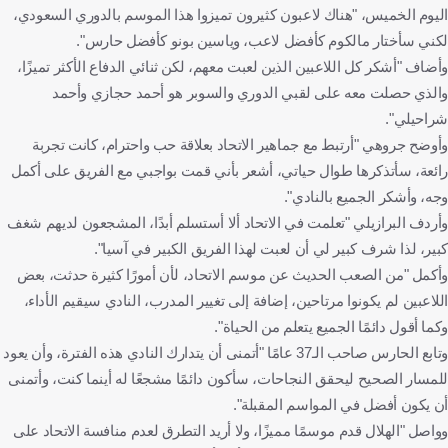
اليوم الخميس، "هناك لاعبون كثيرون تميزوا هذا الموسم بالدوري السعودي،
لكني سأختار مالكوم كأفضل لاعب، وياسين بونو كأفضل حارس".
وأضاف "أشكر كل اللاعبين الذين لعبت معهم، لكن ثنائي الدفاع الأكثر تميزًا،
والذي حصلت معه على لقبي الدوري والسوبر هو أحمد حجازي وأحمد
شراحيلي".
وأوضح جروهي "أرتبط مع جماهير الاتحاد بعلاقة حب واحترام، كانت تجربة
رائعة، سأتذكرها طوال حياتي، أشعر بأني قمت بواجبي مع الفريق على أكمل
وجه، وأشكر الجميع بالنادي".
وأردف البرازيلي "تعلمت في الاتحاد ألا أستسلم أبدًا، المشجعون لديهم شغف
كبير، لذا شرف كبير لي أن لعبت لهذا الفريق الكبير في آسيا".
وأكمل "من الصعب الحديث عن موسم الاتحاد، لأن أمورًا كثيرة حدثت، بعض
اللاعبين لم يكونوا مرتاحين، إضافة إلى تغيير المدرب، النادي سيقيم الأداء،
وكما أقول دائمًا الجميع يتعلم من الحياة".
وتابع الحارس صاحب الـ37 عامًا "أتمنى أن يتدارك النادي هذه الفترة، وأن يعود
للمسار الصحيح ليحقق النجاحات، سأكون دائمًا مشجعًا له أينما كنت، وأتمنى
أن يكون أفضل في المواسم المقبلة".
وواصل "الهلال قدم موسمًا مميزًا، ولا أريد التطرق لعدم منافسة الاتحاد على