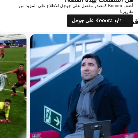
أضف Kooora كمصدر مفضل على جوجل للاطلاع على المزيد من
تقاريرنا
قد يعجبك أيضاً
تابع Kooora على جوجل