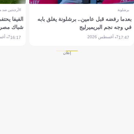
برشلونة
الأرجنتين ضد 
بعدما رفضه قبل عامين.. برشلونة يغلق بابه
الفيفا يحتفي
في وجه نجم البريميرليج
شباك مصر
7 أغسطس 2026
7 أغسطس 2026
16:17
17:47
إعلان