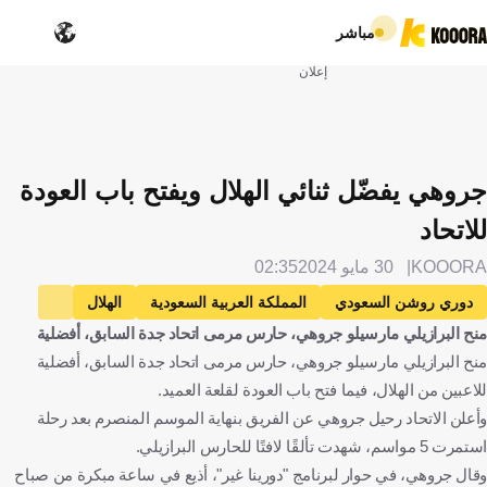
مباشر
إعلان
جروهي يفضّل ثنائي الهلال ويفتح باب العودة
للاتحاد
KOOORA
30 مايو 2024
02:35
دوري روشن السعودي
المملكة العربية السعودية
الهلال
منح البرازيلي مارسيلو جروهي، حارس مرمى اتحاد جدة السابق، أفضلية
الاتحاد
ياسين بونو
المغرب
مالكوم
البرازيل
منح البرازيلي مارسيلو جروهي، حارس مرمى اتحاد جدة السابق، أفضلية
مارسيلو جروهي
كرة قدم
للاعبين من الهلال، فيما فتح باب العودة لقلعة العميد.
وأعلن الاتحاد رحيل جروهي عن الفريق بنهاية الموسم المنصرم بعد رحلة
استمرت 5 مواسم، شهدت تألقًا لافتًا للحارس البرازيلي.
وقال جروهي، في حوار لبرنامج "دورينا غير"، أذيع في ساعة مبكرة من صباح