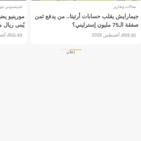
مقالات وتقارير
فينيسيوس جون
جيمارايش يقلب حسابات أرتيتا.. من يدفع ثمن
مورينيو يض
صفقة الـ75 مليون إسترليني؟
يُبنى ريال 
8 أغسطس 2026
8 أغسطس 2026
05:49
09:40
إعلان