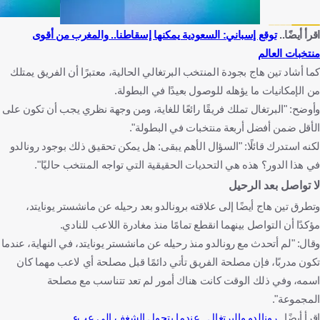
اقرأ أيضًا..
توقع إسباني: السعودية يمكنها إسقاطنا.. والمغرب من أقوى
منتخبات العالم
كما أشاد تين هاج بجودة المنتخب البرتغالي الحالية، معتبرًا أن الفريق يمتلك
من الإمكانيات ما يؤهله للوصول بعيدًا في البطولة.
وأوضح: "البرتغال تملك فريقًا رائعًا للغاية، ومن وجهة نظري يجب أن تكون على
الأقل ضمن أفضل أربعة منتخبات في البطولة".
لكنه استدرك قائلًا: "السؤال الأهم يبقى: هل يمكن تحقيق ذلك بوجود رونالدو
في هذا الدور؟ هذه هي التحديات الحقيقية التي تواجه المنتخب حاليًا".
لا تواصل بعد الرحيل
وتطرق تين هاج أيضًا إلى علاقته برونالدو بعد رحيله عن مانشستر يونايتد،
مؤكدًا أن التواصل بينهما انقطع تمامًا منذ مغادرة اللاعب للنادي.
وقال: "لم أتحدث مع رونالدو منذ رحيله عن مانشستر يونايتد، في النهاية، عندما
تكون مدربًا، فإن مصلحة الفريق تأتي دائمًا قبل مصلحة أي لاعب مهما كان
اسمه، وفي ذلك الوقت كانت هناك أمور لم تعد تتناسب مع مصلحة
المجموعة".
اقرأ أيضًا..
رونالدو والبرتغال.. عندما يتحول الشغف إلى عبء