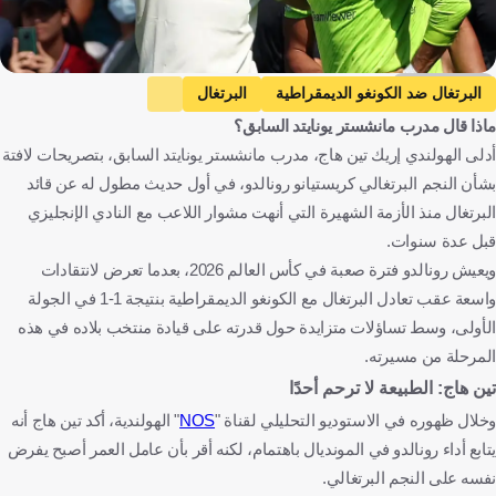
Getty Images
البرتغال ضد الكونغو الديمقراطية
البرتغال
ماذا قال مدرب مانشستر يونايتد السابق؟
الكونغو الديمقراطية
كأس العالم
البرتغال ضد أوزبكستان
أدلى الهولندي إريك تين هاج، مدرب مانشستر يونايتد السابق، بتصريحات لافتة
أوزبكستان
كريستيانو رونالدو
إريك تين هاج
بشأن النجم البرتغالي كريستيانو رونالدو، في أول حديث مطول له عن قائد
إف سي يونايتد
مانشستر يونايتد
النصر
البرتغال منذ الأزمة الشهيرة التي أنهت مشوار اللاعب مع النادي الإنجليزي
البرتغال
الكونغو - كينشاسا
الولايات المتحدة
أوزبكستان
قبل عدة سنوات.
ويعيش رونالدو فترة صعبة في كأس العالم 2026، بعدما تعرض لانتقادات
هولندا
إنجلترا
المملكة العربية السعودية
كرة قدم
واسعة عقب تعادل البرتغال مع الكونغو الديمقراطية بنتيجة 1-1 في الجولة
الأولى، وسط تساؤلات متزايدة حول قدرته على قيادة منتخب بلاده في هذه
المرحلة من مسيرته.
تين هاج: الطبيعة لا ترحم أحدًا
وخلال ظهوره في الاستوديو التحليلي لقناة "
NOS
" الهولندية، أكد تين هاج أنه
يتابع أداء رونالدو في المونديال باهتمام، لكنه أقر بأن عامل العمر أصبح يفرض
نفسه على النجم البرتغالي.