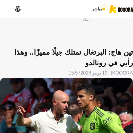
مباشر
إعلان
تين هاج: البرتغال تمتلك جيلًا مميزًا.. وهذا
رأيي في رونالدو
KOOORA
19 يونيو 2026
15:57