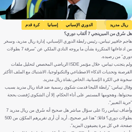
Getty Images
ريال مدريد
الدوري الإسباني
إسبانيا
كرة قدم
هل سُرق من الميرينجي 7 ألقاب دوري؟
هاجم خافيير تيباس، رئيس رابطة الدوري الإسباني، إدارة ريال مدريد، وسخر
من ادعاءاتها المتكررة بشأن ما يروجه النادي الملكي عن "سرقة 7 بطولات
دوري" من رصيده.
ولم يتجنب تيباس، خلال مؤتمر ISDE الرياضي المخصص لتحليل ملفات
القرصنة وتحديات الذكاء الاصطناعي والتكنولوجيا، الاشتباك مع الملف الأكثر
سخونة في الكرة الإسبانية، الخاص بقناة ريال مدريد.
وقال تيباس: "رابطة الليجا قدمت شكوى رسمية ضد قناة ريال مدريد بسبب
محتواها، وهجومها المستمر على أداء الحكام، إلا أن الشكوى رُفضت بحجة
"حرية التعبير".
وأضاف تيباس ردًا على سؤال مباشر هل صحيح أنه سُرق من ريال مدريد 7
بطولات دوري؟ قائلا: "هذا غير صحيح.. أريد أن أرى تقريرهم المكوّن من 500
صفحة، في كل مرة يضيفون المزيد".