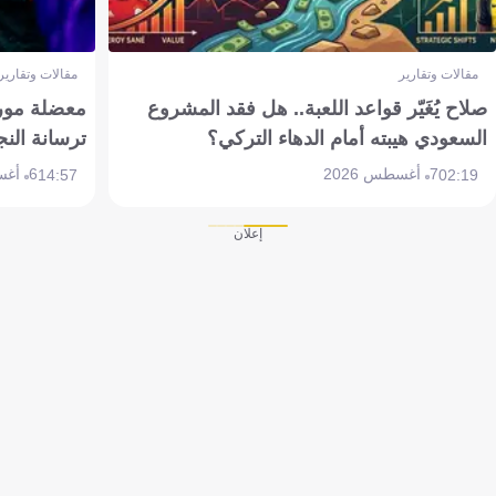
مقالات وتقارير
مقالات وتقارير
صلاح يُغَيّر قواعد اللعبة.. هل فقد المشروع
معضلة مورين
السعودي هيبته أمام الدهاء التركي؟
ترسانة النج
7 أغسطس 2026
6 أغسطس 2026
14:57
02:19
إعلان