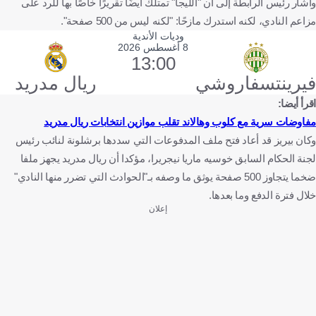
وأشار رئيس الرابطة إلى أن "الليجا" تمتلك أيضًا تقريرًا خاصًا بها للرد على
مزاعم النادي، لكنه استدرك مازحًا: "لكنه ليس من 500 صفحة".
وديات الأندية
8 أغسطس 2026
13:00
فيرينتسفاروشي
ريال مدريد
اقرأ أيضا:
مفاوضات سرية مع كلوب وهالاند تقلب موازين انتخابات ريال مدريد
وكان بيريز قد أعاد فتح ملف المدفوعات التي سددها برشلونة لنائب رئيس
لجنة الحكام السابق خوسيه ماريا نيجريرا، مؤكدا أن ريال مدريد يجهز ملفا
ضخما يتجاوز 500 صفحة يوثق ما وصفه بـ"الحوادث التي تضرر منها النادي"
خلال فترة الدفع وما بعدها.
إعلان