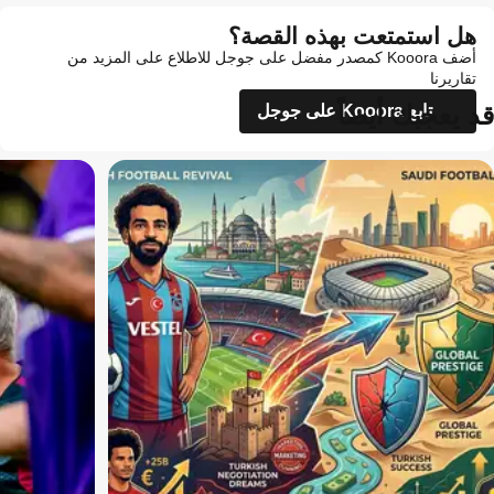
هل استمتعت بهذه القصة؟
أضف Kooora كمصدر مفضل على جوجل للاطلاع على المزيد من
تقاريرنا
قد يعجبك أيضاً
تابع Kooora على جوجل