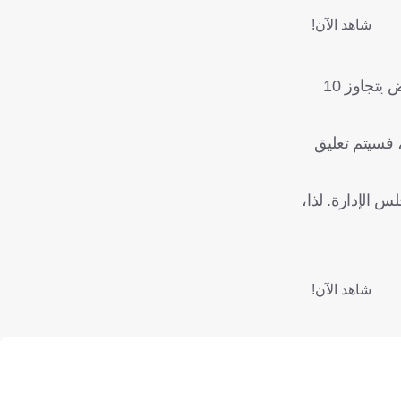
شاهد الآن!
وزادت: "يرى ريستيتش أن الأولوية هي الحصول على راتب أعلى بكثير"، موضحة أن اللاعب ووكيله يطمحان في الحصول على عرض يتجاوز 10
، فسيتم تعليق
س الإدارة. لذا،
شاهد الآن!