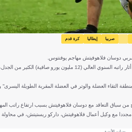
صربيا
إيطاليا
كرة قدم
 الصربي دوسان فلاهوفيتش مهاجم يوفنتوس.
وينتهي عقد فلاهوفيتش مع بيانكونيري بختام الموسم الجاري، وقد أثار راتبه السنوي العالي (12 مليون ي
قة التقاء العضلة والوتر في العضلة المقربة الطويلة اليسرى"
من سباق التعاقد مع دوسان فلاهوفيتش بسبب ارتفاع راتب المه
 مجددا مع وكيل أعمال فلاهوفيتش، داركو ريستيتش، في محاولة ل
وديات الأندية