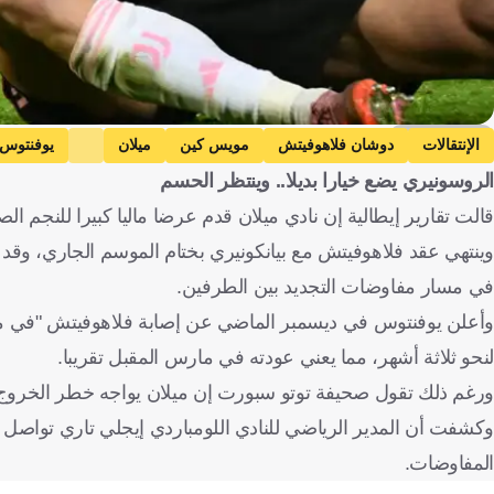
Getty Images
الإنتقالات
دوشان فلاهوفيتش
مويس كين
ميلان
يوفنتوس
الروسونيري يضع خيارا بديلا.. وينتظر الحسم
قالت تقارير إيطالية إن نادي ميلان قدم عرضا ماليا كبيرا للنجم
في مسار مفاوضات التجديد بين الطرفين.
وأعلن يوفنتوس في ديسمبر الماضي عن إصابة فلاهوفيتش "في منط
لنحو ثلاثة أشهر، مما يعني عودته في مارس المقبل تقريبا.
ورغم ذلك تقول صحيفة توتو سبورت إن ميلان يواجه خطر الخروج 
وكشفت أن المدير الرياضي للنادي اللومباردي إيجلي تاري تواصل
المفاوضات.