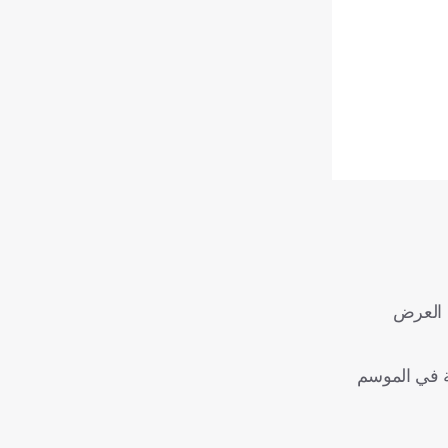
ن العرض
ًا لمدة أربع سنوات بقيمة 6 ملايين يورو صافية في الموسم