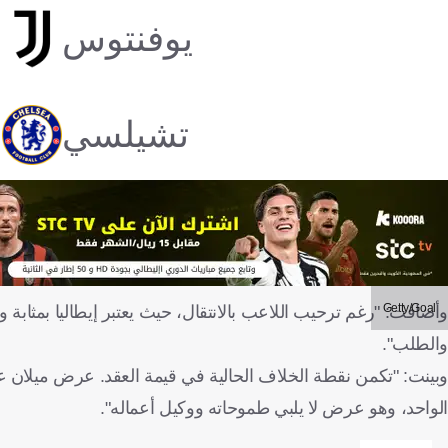
يوفنتوس
تشيلسي
Getty/Goal
وأضافت: "رغم ترحيب اللاعب بالانتقال، حيث يعتبر إيطاليا بمثابة 
والطلب".
الواحد، وهو عرض لا يلبي طموحاته ووكيل أعماله".