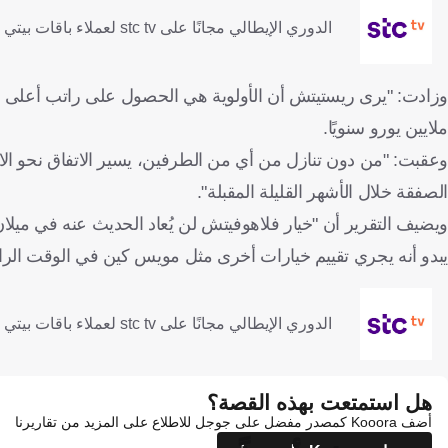
الدوري الإيطالي مجانًا على stc tv لعملاء باقات بيتي فايبر ومفوتر 4 وماكس وبرو 4 و5
ملايين يورو سنويًا.
وعقبت: "من دون تنازل من أي من الطرفين، يسير الاتفاق نحو الانهي
الصفقة خلال الأشهر القليلة المقبلة".
ويضيف التقرير أن "خيار فلاهوفيتش لن يُعاد الحديث عنه في ميلان 
يبدو أنه يجري تقييم خيارات أخرى مثل مويس كين في الوقت الرا
الدوري الإيطالي مجانًا على stc tv لعملاء باقات بيتي فايبر ومفوتر 4 وماكس وبرو 4 و5
هل استمتعت بهذه القصة؟
أضف Kooora كمصدر مفضل على جوجل للاطلاع على المزيد من تقاريرنا