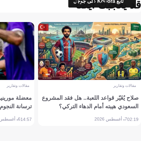
قد يعجبك أيضاً
تابع Kooora على جوجل
مقالات وتقارير
مقالات وتقارير
صلاح يُغَيّر قواعد اللعبة.. هل فقد المشروع
معضلة مورينيو 
السعودي هيبته أمام الدهاء التركي؟
ترسانة النجوم 
7 أغسطس 2026
6 أغسطس 2026
14:57
02:19