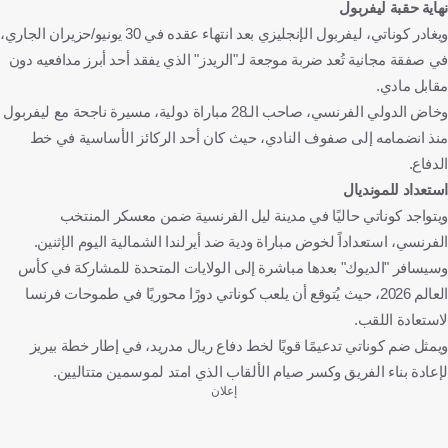
نهاية حقبة ليفربول
ويغادر كوناتي، ليفربول الإنجليزي بعد انتهاء عقده في 30 يونيو/حزيران الجاري،
في صفقة مجانية تُعد ضربة موجعة لـ"الريدز" الذي يفقد أحد أبرز مدافعيه دون
مقابل مادي.
وخاض الدولي الفرنسي، صاحب الـ28 مباراة دولية، مسيرة ناجحة مع ليفربول
منذ انضمامه إلى صفوف النادي، حيث كان أحد الركائز الأساسية في خط
الدفاع.
استعداد للمونديال
ويتواجد كوناتي حاليًا في مدينة ليل الفرنسية ضمن معسكر المنتخب
الفرنسي، استعداداً لخوض مباراة ودية ضد أيرلندا الشمالية اليوم الإثنين.
وسيسافر "الديوك" بعدها مباشرة إلى الولايات المتحدة للمشاركة في كأس
العالم 2026، حيث يُتوقع أن يلعب كوناتي دورًا محوريًا في طموحات فرنسا
لاستعادة اللقب.
ويمثل ضم كوناتي تدعيمًا قويًا لخط دفاع ريال مدريد، في إطار خطة بيريز
لإعادة بناء الفريق وكسر صيام الألقاب الذي امتد لموسمين متتاليين.
إعلان