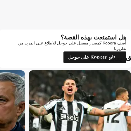
هل استمتعت بهذه القصة؟
أضف Kooora كمصدر مفضل على جوجل للاطلاع على المزيد من
تقاريرنا
قد يعجبك أيضاً
تابع Kooora على جوجل