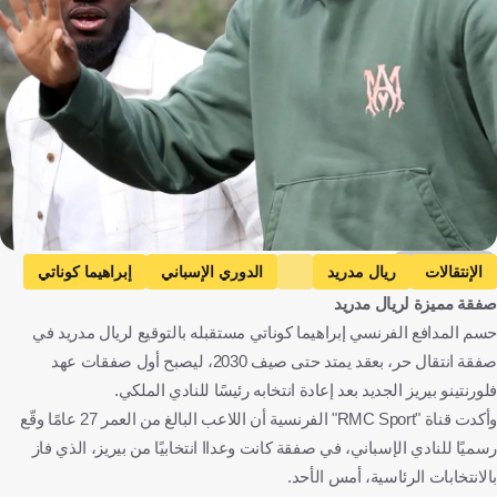
Getty Images
الإنتقالات
ريال مدريد
الدوري الإسباني
إبراهيما كوناتي
صفقة مميزة لريال مدريد
إسبانيا
فرنسا
كرة قدم
حسم المدافع الفرنسي إبراهيما كوناتي مستقبله بالتوقيع لريال مدريد في
صفقة انتقال حر، بعقد يمتد حتى صيف 2030، ليصبح أول صفقات عهد
فلورنتينو بيريز الجديد بعد إعادة انتخابه رئيسًا للنادي الملكي.
وأكدت قناة "RMC Sport" الفرنسية أن اللاعب البالغ من العمر 27 عامًا وقّع
رسميًا للنادي الإسباني، في صفقة كانت وعداا انتخابيًا من بيريز، الذي فاز
بالانتخابات الرئاسية، أمس الأحد.