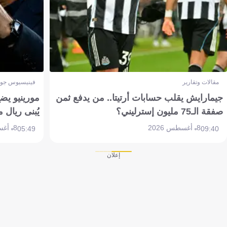
مقالات وتقارير
فينيسيوس جون
جيمارايش يقلب حسابات أرتيتا.. من يدفع ثمن
مورينيو يض
صفقة الـ75 مليون إسترليني؟
يُبنى ريال 
8 أغسطس 2026
8 أغسطس 2026
05:49
09:40
إعلان