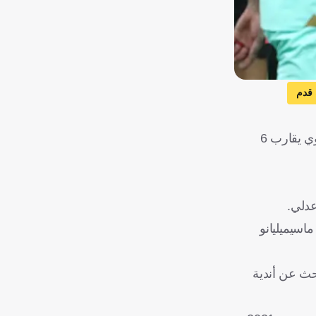
 قدم
وذكرت تقارير صحفية، أمس الأحد، أن ياسين عدلي بات قريبًا من الليوث، ومن المنتظر أن يوقع عقدًا لمدة 3 سنوات، مع راتب سنوي يقارب 6
اسيميليانو
حث عن أندية