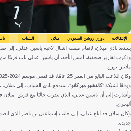
Getty Images
الإنتقالات
دوري روشن السعودي
ميلان
الشباب
ياس
يستعد نادي ميلان، لإتمام صفقة انتقال لاعبه ياسين عدلي، إلى 
ملايين يورو.
وكان اللاعب البالغ من العمر 25 عامًا، قد قضى موسم 2024-2025 مع فيورنتينا على سبيل الإعارة.
ووفقًا لشبكة "
كالتشيو ميركاتو
"، سيدفع نادي الشباب، إلى ميلان، مبلغًا ماليًا يقترب من 8 ملايي
وأشارت إلى أن ياسين عدلي، الذي يتدرب حاليًا مع فريق "ميلان 
أليجري.
وكان ميلان قد أبلغ عدلي، إلى جانب إسماعيل بن ناصر الذي انضم 
جديدة.