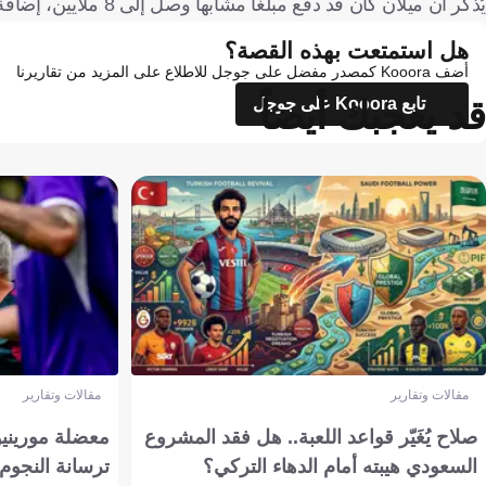
يُذكر أن ميلان كان قد دفع مبلغا مشابها وصل إلى 8 ملايين، إضافة إلى مليوني يورو كمتغيرات، للتعاقد مع عدلي، قادمًا من بوردو في صيف 2021.
هل استمتعت بهذه القصة؟
أضف Kooora كمصدر مفضل على جوجل للاطلاع على المزيد من تقاريرنا
قد يعجبك أيضاً
تابع Kooora على جوجل
مقالات وتقارير
مقالات وتقارير
صلاح يُغَيّر قواعد اللعبة.. هل فقد المشروع
معضلة مورينيو 
السعودي هيبته أمام الدهاء التركي؟
ترسانة النجوم 