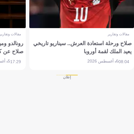
مقالات وتقارير
مقالات وتقارير
صلاح ورحلة استعادة العرش.. سيناريو تاريخي
رونالدو وم
يعيد الملك لقمة أوروبا
صلاح عن ك
6 أغسطس 2026
5 أغسطس 2026
17:29
08:04
إعلان