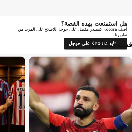
هل استمتعت بهذه القصة؟
أضف Kooora كمصدر مفضل على جوجل للاطلاع على المزيد من
تقاريرنا
قد يعجبك أيضاً
تابع Kooora على جوجل