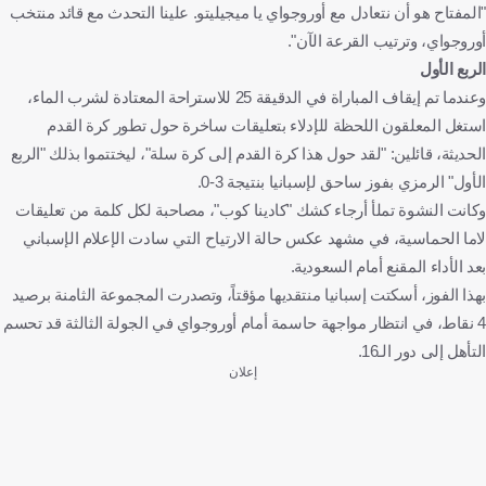
"المفتاح هو أن نتعادل مع أوروجواي يا ميجيليتو. علينا التحدث مع قائد منتخب
أوروجواي، وترتيب القرعة الآن".
الربع الأول
وعندما تم إيقاف المباراة في الدقيقة 25 للاستراحة المعتادة لشرب الماء،
استغل المعلقون اللحظة للإدلاء بتعليقات ساخرة حول تطور كرة القدم
الحديثة، قائلين: "لقد حول هذا كرة القدم إلى كرة سلة"، ليختتموا بذلك "الربع
الأول" الرمزي بفوز ساحق لإسبانيا بنتيجة 3-0.
وكانت النشوة تملأ أرجاء كشك "كادينا كوب"، مصاحبة لكل كلمة من تعليقات
لاما الحماسية، في مشهد عكس حالة الارتياح التي سادت الإعلام الإسباني
بعد الأداء المقنع أمام السعودية.
بهذا الفوز، أسكتت إسبانيا منتقديها مؤقتاً، وتصدرت المجموعة الثامنة برصيد
4 نقاط، في انتظار مواجهة حاسمة أمام أوروجواي في الجولة الثالثة قد تحسم
التأهل إلى دور الـ16.
إعلان