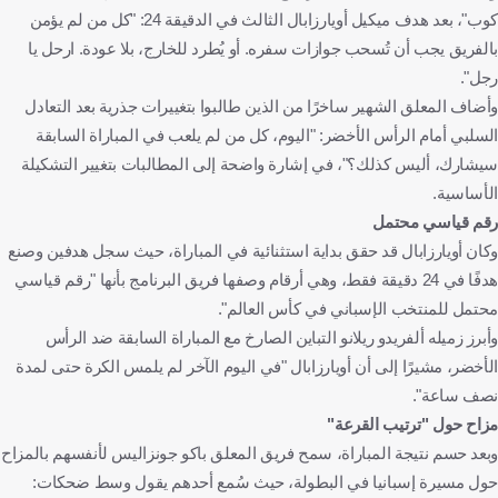
كوب"، بعد هدف ميكيل أويارزابال الثالث في الدقيقة 24: "كل من لم يؤمن
بالفريق يجب أن تُسحب جوازات سفره. أو يُطرد للخارج، بلا عودة. ارحل يا
رجل".
وأضاف المعلق الشهير ساخرًا من الذين طالبوا بتغييرات جذرية بعد التعادل
السلبي أمام الرأس الأخضر: "اليوم، كل من لم يلعب في المباراة السابقة
سيشارك، أليس كذلك؟"، في إشارة واضحة إلى المطالبات بتغيير التشكيلة
الأساسية.
رقم قياسي محتمل
وكان أويارزابال قد حقق بداية استثنائية في المباراة، حيث سجل هدفين وصنع
هدفًا في 24 دقيقة فقط، وهي أرقام وصفها فريق البرنامج بأنها "رقم قياسي
محتمل للمنتخب الإسباني في كأس العالم".
وأبرز زميله ألفريدو ريلانو التباين الصارخ مع المباراة السابقة ضد الرأس
الأخضر، مشيرًا إلى أن أويارزابال "في اليوم الآخر لم يلمس الكرة حتى لمدة
نصف ساعة".
مزاح حول "ترتيب القرعة"
وبعد حسم نتيجة المباراة، سمح فريق المعلق باكو جونزاليس لأنفسهم بالمزاح
حول مسيرة إسبانيا في البطولة، حيث سُمع أحدهم يقول وسط ضحكات: