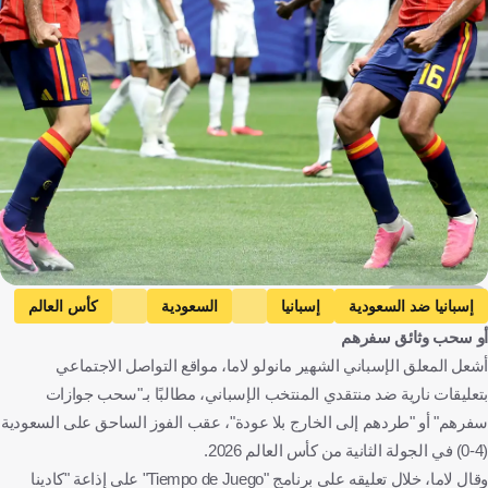
Getty Images
إسبانيا ضد السعودية
إسبانيا
السعودية
كأس العالم
أو سحب وثائق سفرهم
إسبانيا
المملكة العربية السعودية
الولايات المتحدة
كرة قدم
أشعل المعلق الإسباني الشهير مانولو لاما، مواقع التواصل الاجتماعي
بتعليقات نارية ضد منتقدي المنتخب الإسباني، مطالبًا بـ"سحب جوازات
سفرهم" أو "طردهم إلى الخارج بلا عودة"، عقب الفوز الساحق على السعودية
(4-0) في الجولة الثانية من كأس العالم 2026.
وقال لاما، خلال تعليقه على برنامج "Tiempo de Juego" على إذاعة "كادينا