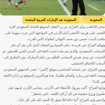
Getty Images
السعودية
السعودية ضد الإمارات العربية المتحدة
سخر الإعلامي وليد الفراج، من رد الفعل المتوقع للاتحاد السعودي لكرة
الإمارات العربية المتحدة
كأس العرب
هيرفي رينارد
القدم، على هزيمة الأخضر أمام الأردن في المواجهة التي جرت بينهما على
المملكة العربية السعودية
الإمارات العربية المتحدة
فرنسا
ملعب البيت، ضمن دور نصف النهائي لبطولة كأس العرب.
كرة قدم
وتهكم الفراج عبر تغريدته، على السيناريو المعتاد الذي يأتي بعد أي تعثر
للمنتخب السعودي، والذي يتم بعده تجديد الثقة في المدير الفني للصقور، ثم
الحديث عن مدى تعرض المنتخب للظلم من حكم المباراة، دون التطرق إلى
أسباب الإخفاق الحقيقي.
ودون الفراج، عبر حسابه الشخصي بموقع "إكس": "نعتذر للجمهور السعودي
ونجدد الثقة في رينارد والحكم ظلمنا.. هذا هو التبرير المتوقع من ادارة اللعبة
في بلادنا".
وتابع الفراج: "ألف مبروك للأشقاء في الأردن.. نشامى الأردن لديهم جيل
طموح وروح حقيقية في كل أركان اللعبة.. ناس تشتغل".
واختتم وليد الفراج: "أما حالنا فلا نقول إلا الحمد لله على كل حال".