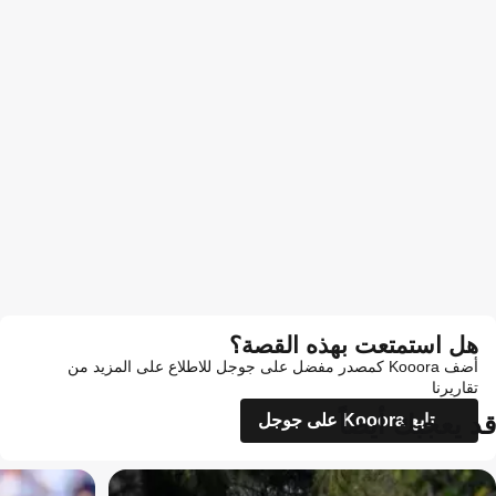
هل استمتعت بهذه القصة؟
أضف Kooora كمصدر مفضل على جوجل للاطلاع على المزيد من
تقاريرنا
قد يعجبك أيضاً
تابع Kooora على جوجل