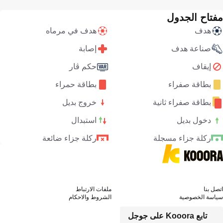
مفتاح الجدول
هدف
هدف في مرماه
صناعة هدف
إصابة
إيقاف
حكم ڤار
بطاقة صفراء
بطاقة حمراء
بطاقة صفراء ثانية
خروج بديل
دخول بديل
استبدال
ركلة جزاء مسجلة
ركلة جزاء ضائعة
اتصل بنا
ملفات الارتباط
سياسة الخصوصية
الشروط والاحكام
تابع Kooora على جوجل