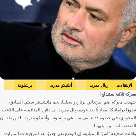
Getty Images
الإنتقالات
ريال مدريد
أتلتيكو مدريد
برشلونة
معركة ثلاثية ستندلع!
جوزيه مورينيو
بيرناردو سيلفا
الدوري الإسباني
إسبانيا
شهدت معركة ضم البرتغالي برناردو سيلفا، نجم مانشستر سيتي السابق،
البرتغال
كرة قدم
تطورًا دراماتيكيًا مفاجئًا بعد عودة ريال مدريد إلى دائرة المنافسة على اللاعب
المحوري، في خطوة قد تنسف مساعي برشلونة، وأتلتيكو مدريد اللذين ظنا أن
الصفقة باتت بين أيديهما.
وقالت صحيفة "آس" الإسبانية، إن الوضع تغير جذريًا بعد الترجيحات المتزايدة