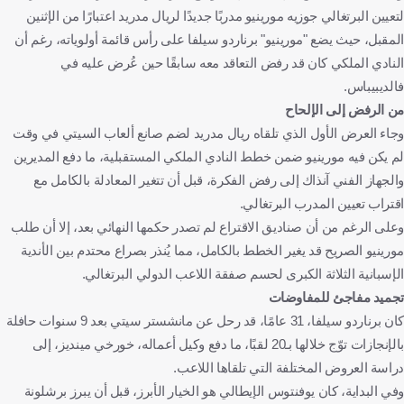
لتعيين البرتغالي جوزيه مورينيو مدربًا جديدًا لريال مدريد اعتبارًا من الإثنين
المقبل، حيث يضع "مورينيو" برناردو سيلفا على رأس قائمة أولوياته، رغم أن
النادي الملكي كان قد رفض التعاقد معه سابقًا حين عُرض عليه في
فالديبيباس.
من الرفض إلى الإلحاح
وجاء العرض الأول الذي تلقاه ريال مدريد لضم صانع ألعاب السيتي في وقت
لم يكن فيه مورينيو ضمن خطط النادي الملكي المستقبلية، ما دفع المديرين
والجهاز الفني آنذاك إلى رفض الفكرة، قبل أن تتغير المعادلة بالكامل مع
اقتراب تعيين المدرب البرتغالي.
وعلى الرغم من أن صناديق الاقتراع لم تصدر حكمها النهائي بعد، إلا أن طلب
مورينيو الصريح قد يغير الخطط بالكامل، مما يُنذر بصراع محتدم بين الأندية
الإسبانية الثلاثة الكبرى لحسم صفقة اللاعب الدولي البرتغالي.
تجميد مفاجئ للمفاوضات
كان برناردو سيلفا، 31 عامًا، قد رحل عن مانشستر سيتي بعد 9 سنوات حافلة
بالإنجازات توّج خلالها بـ20 لقبًا، ما دفع وكيل أعماله، خورخي مينديز، إلى
دراسة العروض المختلفة التي تلقاها اللاعب.
وفي البداية، كان يوفنتوس الإيطالي هو الخيار الأبرز، قبل أن يبرز برشلونة