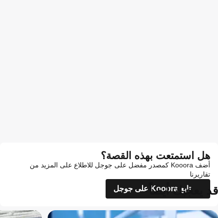
هل استمتعت بهذه القصة؟
أضف Kooora كمصدر مفضل على جوجل للاطلاع على المزيد من
تقاريرنا
قد يعجبك أيضاً
تابع Kooora على جوجل