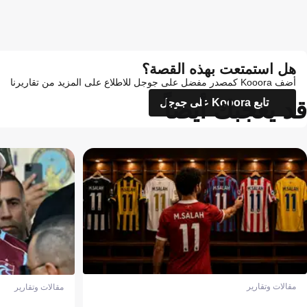
هل استمتعت بهذه القصة؟
أضف Kooora كمصدر مفضل على جوجل للاطلاع على المزيد من تقاريرنا
قد يعجبك أيضاً
تابع Kooora على جوجل
مقالات وتقارير
مقالات وتقارير