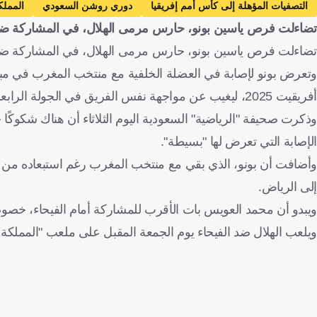
التصفيات المؤهلة إلى كأس أمم إفريقيا
دوري روشن السعودي
المملك
تضاءلت فرص ياسين بونو، حارس مرمى الهلال، في المشاركة ض
جمهورية أفريقيا الوسطى
الفيحاء
ياسين بونو
محمد العويس
تضاءلت فرص ياسين بونو، حارس مرمى الهلال، في المشاركة ضد ا
وتعرض بونو لإصابة في العضلة الخلفية مع منتخب المغرب في مبار
أفريقيت 2025، ليغيب عن مواجهة نفس الفريق في الجولة الرابعة.
وذكرت صحيفة "الرياضية" السعودية اليوم الثلاثاء أن هناك شكوكً
الإصابة التي تعرض لها "بسيطة".
وأضافت أن بونو، الذي بقي مع منتخب المغرب رغم استبعاده من مبار
إلى الرياض.
ويبدو أن محمد العويس بات الأقرب للمشاركة أمام الفيحاء، خصوصً
ويلعب الهلال ضد الفيحاء يوم الجمعة المقبل على ملعب "المملكة 