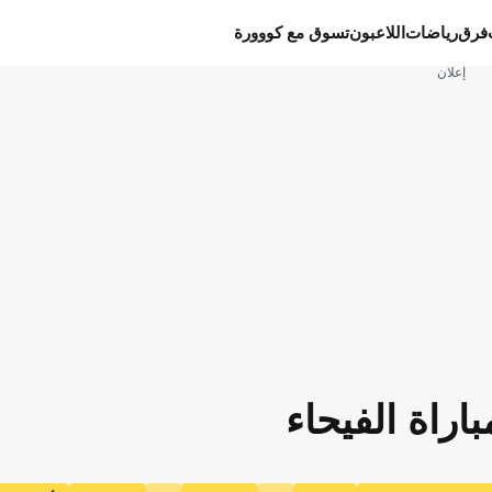
فرق
رياضات
اللاعبون
تسوق مع كووورة
إعلان
راة الفيحاء