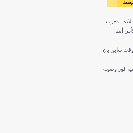
الوسطى
لاده المغرب.
كأس أمم
 وقت سابق بأن
فية فور وصوله