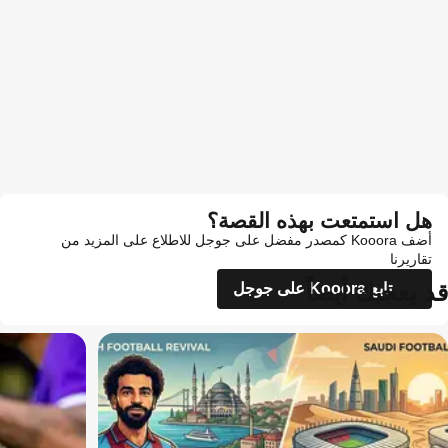
هل استمتعت بهذه القصة؟
أضف Kooora كمصدر مفضل على جوجل للاطلاع على المزيد من
تقاريرنا
قد يعجبك أيضاً
تابع Kooora على جوجل