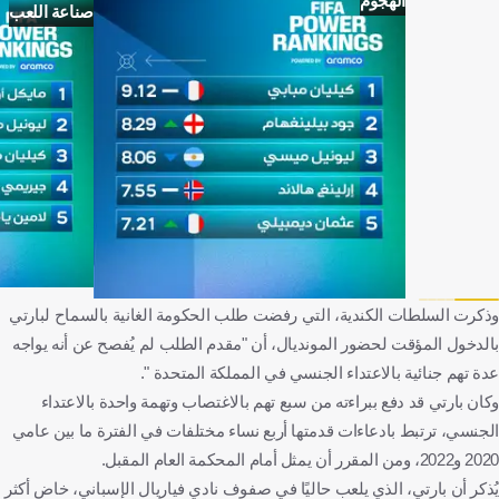
الهجوم
صناعة اللعب
وذكرت السلطات الكندية، التي رفضت طلب الحكومة الغانية بالسماح لبارتي
بالدخول المؤقت لحضور المونديال، أن "مقدم الطلب لم يُفصح عن أنه يواجه
عدة تهم جنائية بالاعتداء الجنسي في المملكة المتحدة ".
وكان بارتي قد دفع ببراءته من سبع تهم بالاغتصاب وتهمة واحدة بالاعتداء
الجنسي، ترتبط بادعاءات قدمتها أربع نساء مختلفات في الفترة ما بين عامي
2020 و2022، ومن المقرر أن يمثل أمام المحكمة العام المقبل.
يُذكر أن بارتي، الذي يلعب حاليًا في صفوف نادي فياريال الإسباني، خاض أكثر