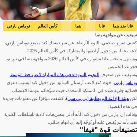
Getty Images
غانا ضد بنما
غانا
بنما
كأس العالم
توماس بارتي
سيغيب عن مواجهة بنما
غانا
بنما
كندا
كرة قدم
كشف تقرير صحفي، اليوم الأربعاء، عن سر تمسك كندا، بمنع توماس بارتي،
لاعب غانا، من دخول أراضيها والمشاركة في كأس العالم 2026.
ويستهل منتخب غانا مشواره في كأس العالم 2026 بمواجهة بنما في تورنتو،
فجر غد الخميس.
وسيغيب عن صفوف
النجوم السوداء في هذه المباراة لاعب خط الوسط
توماس بارتي
، حيث مُنع لاعب آرسنال السابق من دخول كندا بسبب دعوى
قضائية جارية ضده في المملكة المتحدة، حيث سيُحاكم بتهمة الاغتصاب.
لكن
هيئة الإذاعة البريطانية (بي بي سي)
، كشفت مؤخرًا عن معلومات جديدة
في هذه القضية.
وقالت إن بارتي من دخول كندا لأنه أدلى بتصريحات كاذبة للسلطات الكندية
تفيد بأنه لم يُقبض عليه أو يُوجَّه إليه أي اتهام جنائي.
تصنيفات قوة "فيفا"