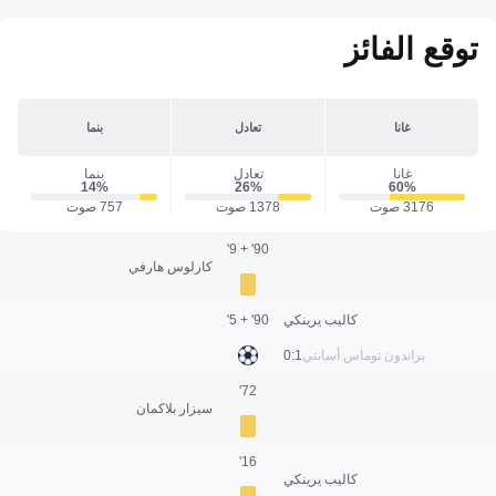
توقع الفائز
غانا
تعادل
بنما
غانا
تعادل
بنما
14‎%‎
26‎%‎
60‎%‎
3176 صوت
1378 صوت
757 صوت
90' + 9'
كارلوس هارفي
كاليب يرينكي
90' + 5'
براندون توماس أسانتي
1:0
72'
سيزار بلاكمان
16'
كاليب يرينكي