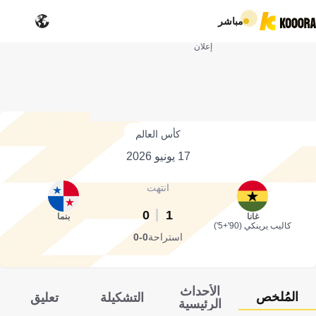
مباشر
إعلان
كأس العالم
17 يونيو 2026
انتهت
0
1
غانا
بنما
كاليب يرينكي (90'+5')
استراحة
0-0
الأحداث
المُلخص
التشكيلة
تعليق
الرئيسية