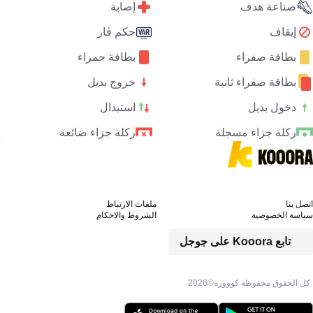
صناعة هدف
إصابة
إيقاف
حكم ڤار
بطاقة صفراء
بطاقة حمراء
بطاقة صفراء ثانية
خروج بديل
دخول بديل
استبدال
ركلة جزاء مسجلة
ركلة جزاء ضائعة
اتصل بنا
ملفات الارتباط
سياسة الخصوصية
الشروط والاحكام
تابع Kooora على جوجل
كل الحقوق محفوظة كووورة©
2026