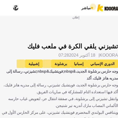
مباشر
إعلان
تشيزني يلقي الكرة في ملعب فليك
KOOORA
18 أكتوبر 2024
07:28
الدوري الإسباني
إسبانيا
برشلونة
إشبيلية
وجه حارس برشلونة الجديد،&nbsp;فويتشيك&nbsp;تشيزني، رسالة إلى
فويتشيك شتشيسني
بولندا
كرة قدم
مدربه هانز فليك، أكد
وجه حارس برشلونة الجديد، فويتشيك تشيزني، رسالة إلى مدربه هانز فليك،
أكد فيها استعداده التام للمشاركة في مباريات الفريق.
وانتقل تشيزني إلى برشلونة، في صفقة انتقال حر، لتعويض غياب حارسه
الألماني المصاب مارك أندريه تير شتيجن.
ويتنافس البولندي المخضرم فويتشيك تشيزني، على مركز الحارس الأول في