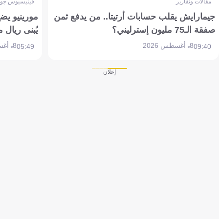
مقالات وتقارير
فينيسيوس جون
جيمارايش يقلب حسابات أرتيتا.. من يدفع ثمن
مورينيو يض
صفقة الـ75 مليون إسترليني؟
يُبنى ريال 
8 أغسطس 2026
8 أغسطس 2026
05:49
09:40
إعلان