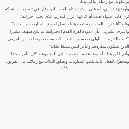
برشلونة، مع زميله إيناكي بينا.
وأوضح تشيزني، أنه على استعداد تام للعب الآن، وقال في تصريحات لشبكة
ثري كات "سواء لعبت أم لا، فهذا قرار المدرب الذي يجب احترامه".
وتابع "أنا أتدرب للعب، ومستعد ذهنيا بالفعل لخوض المباريات من جديد".
واعترف تشيزني، بأن العودة لكرة القدم الاحترافية لم تكن سهلة، مشيرا
"كانت التدريبات الأولى صعبة من الناحية البدنية، وخصوصا حراس المرمى،
الذين يعملون بمفردهم والأمر ليس ممتعًا للغاية".
وأتم "لكن هذا الأسبوع، عندما انضممت إلى المجموعة، كان الأمر ممتعًا
ومحفزًا بالفعل، لأنك تلعب المباريات وتطلق النكات مع زملائك في الفريق".
إعلان