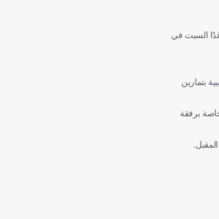
كر الرياض؛ استعدادًا للمشاركة في كأس الخليج 26 التي تفتتح غدًا السبت في
ية بتمارين
خاصة برفقة