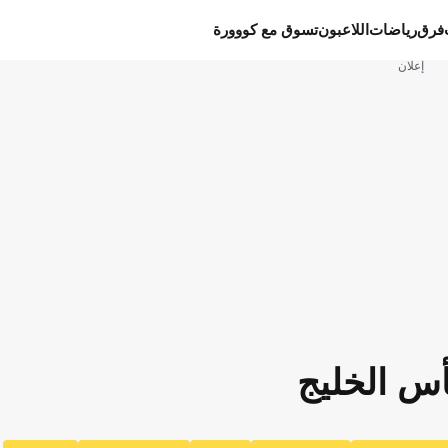
فرق
رياضات
اللاعبون
تسوق مع كووورة
إعلان
س الخليج