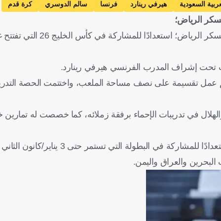
عربية السعودية
هيرفي رينارد
فرنسا
سالم الدوسري
كرة قدم
سكر الرياض؛
اختتم المنتخب السعودي، مساء الجمعة، برنامجه الإعدادي في معس
شباب تحت إشراف المدرب الفرنسي هيرفي رينارد.
 يتم عمل تقسيمة على نصف مساحة الملعب، واختتمت الحصة التدريب
لال في تدريبات الإحماء برفقة زملائه، كما خصصت له تمارين 
ي البطولة التي تستمر حتى 3 يناير/كانون الثاني المقبل.
البحرين والعراق واليمن.