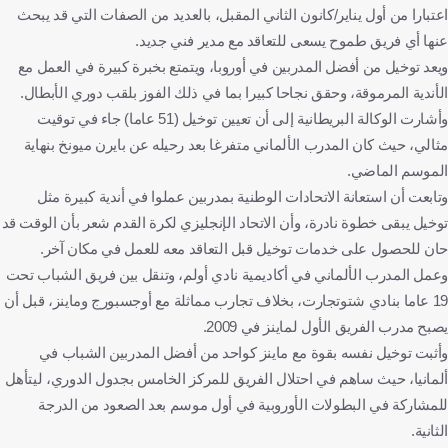
اعتبارا من أول يناير/كانون الثاني المقبل، بالعديد من الصفات التي قد يبحث
عنها أي فريق طموح يسعى للتعاقد مع مدير فني جديد.
ويعد توخيل من أفضل المدربين في أوروبا، ويتمتع بخبرة كبيرة في العمل مع
الأندية المرموقة، وحقق نجاحا كبيرا بما في ذلك الفوز بلقب دوري الأبطال.
وأشارت الوكالة البريطانية إلى أن تعيين توخيل (51 عاما) جاء في توقيت
مثالي، حيث كان المدرب الألماني متفرغا بعد رحيله عن بايرن ميونخ بنهاية
الموسم الماضي.
وتابعت أن استعانة الاتحادات الوطنية بمدربين عملوا في أندية كبيرة مثل
توخيل يبقى خطوة نادرة، وأن الاتحاد الإنجليزي لكرة القدم شعر بأن الوقت قد
حان للحصول على خدمات توخيل قبل التعاقد معه للعمل في مكان آخر.
وعمل المدرب الألماني في أكاديمية نادي أولم، وتنقل بين فريق الشباب تحت
19 عاما بنادي شتوتجارت، بخلاف تجارب مماثلة مع أوجسبورج وماينز، قبل أن
يصبح مدرب الفريق الأول لماينز في 2009.
وأثبت توخيل نفسه بقوة مع ماينز كواحد من أفضل المدربين الشباب في
ألمانيا، حيث ساهم في احتلال الفريق للمركز الخامس بجدول الدوري، ليتأهل
للمشاركة في البطولات الأوروبية في أول موسم بعد الصعود من الدرجة
الثانية.