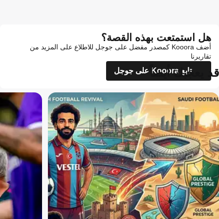
هل استمتعت بهذه القصة؟
أضف Kooora كمصدر مفضل على جوجل للاطلاع على المزيد من
تقاريرنا
قد يعجبك أيضاً
تابع Kooora على جوجل