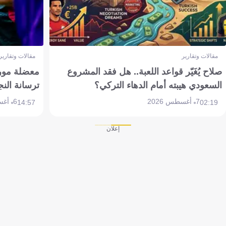
مقالات وتقارير
مقالات وتقارير
صلاح يُغَيّر قواعد اللعبة.. هل فقد المشروع
معضلة مورين
السعودي هيبته أمام الدهاء التركي؟
ترسانة النج
7 أغسطس 2026
6 أغسطس 2026
14:57
02:19
إعلان