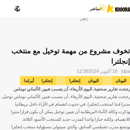
مباشر
إعلان
تخوف مشروع من مهمة توخيل مع منتخب
إنجلترا
dpa
16 أكتوبر 2024
12:36
اليونان
اليونان
إنجلترا
إنجلترا
أيرلندا
رجحت تقارير صحفية، اليوم الأربعاء، أن يتسبب تعيين الألماني توماس
توماس توخيل
ألمانيا
الإنتقالات
كرة قدم
رجحت تقارير صحفية، اليوم الأربعاء، أن يتسبب تعيين الألماني توماس توخيل،
مديرا فنيا لمنتخب إنجلترا، في حدوث انقسام في الآراء داخل بريطانيا.
وذكرت وكالة الأنباء البريطانية أن تعيين توخيل يمكن أن يكون قرارا مثيرا
للانقسام، ولكنه خيارا واعدا كمدرب جديد للمنتخب الأسود الثلاثة.
ويتمتع مدرب تشيلسي السابق، والذي سيتولى مسؤولية منتخب إنجلترا