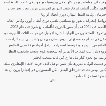
وقد خلف مواطنه يورجن كلوب في بوروسيا دورتموند في عام 2015 وقادهم
للفوز بكأس ألمانيا، ثم فاز بلقب الدوري الفرنسي مرتين مع باريس سان
جيرمان، وقاده للتأهل لنهائي دوري أبطال أوروبا.
وواصل إنجازاته بالفوز مع تشيلسي بلقبي دوري أبطال أوروبا وكأس العالم
للأندية في 2021 قبل أن يفوز بالدوري الألماني مع بايرن في عام 2023.
ويتخوف المنتقدون من النهاية المثيرة لتوخيل في مهامه الثلاث الأخيرة، حيث
دخل في صدام مع مسؤولي باريس سان جيرمان وتشيلسي، بينما تراجعت
النتائج في بايرن ميونخ وسط اضطرابات داخل أجواء غرفة تبديل الملابس.
ومع ذلك، أثبت المدرب الألماني أنه شخصية قوية ويتسم بشخصية البطل،
وعمل مع نجوم كبار مثل هاري كين قائد منتخب إنجلترا.
واختتمت الوكالة تقريرها بأن تعيين توخيل كلف خزينة الاتحاد الإنجليزي مبلغا
كبيرا، وصراحته قد تثير قلق البعض، لكن المسؤولين في إنجلترا يرون أن هذه
خطوة تستحق المغامرة.
إعلان