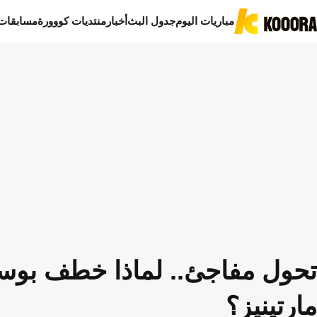
مباريات اليوم
جدول البث
أخبار
منتديات كووورة
مسابقات
تحول مفاجئ.. لماذا خطف بوست
مارتينيز؟