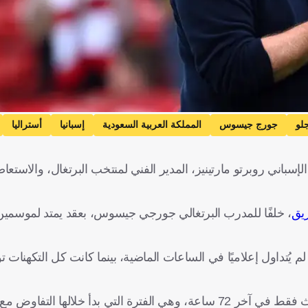
لو
جورج جيسوس
المملكة العربية السعودية
إسبانيا
أستراليا
باني روبرتو مارتينيز، المدير الفني لمنتخب البرتغال، والاستعا
ريق
، خلفًا للمدرب البرتغالي جورجي جيسوس، بعقد يمتد لموسمين
 يُتداول إعلاميًا في الساعات الماضية، بينما كانت كل التكهنات ت
، فإن هذا التحول حدث فقط في آخر 72 ساعة، وهي الفترة التي بدأ خلالها الت