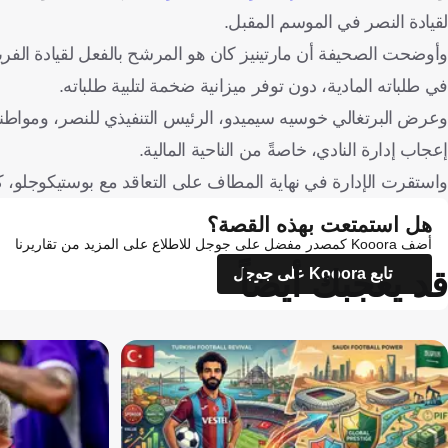
لقيادة النصر في الموسم المقبل.
وأوضحت الصحيفة أن مارتينيز كان هو المرشح بالفعل لقيادة الفري
في طلباته المادية، دون توفر ميزانية ضخمة لتلبية طلباته.
وعرض البرتغالي خوسيه سيميدو، الرئيس التنفيذي للنصر، ومواطنه 
إعجاب إدارة النادي، خاصةً من الناحية المالية.
واستقرت الإدارة في نهاية المطاف على التعاقد مع بوستيكوجلو، كون
هل استمتعت بهذه القصة؟
أضف Kooora كمصدر مفضل على جوجل للاطلاع على المزيد من تقاريرنا
قد يعجبك أيضاً
تابع Kooora على جوجل