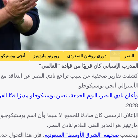
Getty Images
النصر
دوري روشن السعودي
روبرتو مارتينيز
أنجي بوستيكوج
المدرب الإسباني كان قريبًا من قيادة "العالمي"
كرة قدم
كشفت تقارير صحفية عن سبب تراجع نادي النصر عن التعاقد مع الإس
الأسترالي أنجي بوستيكوجلو.
وأعلن نادي النصر، اليوم الجمعة، تعيين بوستيكوجلو مديرًا فنيًا للف
2028.
الإعلان الرسمي كان صادمًا للجميع، لا سيما وأن اسم بوستيكوجلو لم
مارتينيز هو المدير الفني القادم لنادي النصر.
وبحسب
صحيفة "الشرق الأوسط" السعودية