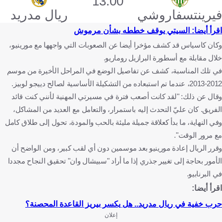
13:00
فيرينتسفاروشي
ريال مدريد
اقرأ أيضا: السيتي يوقف خططه بشأن مرموش
وكان كاسياس قد كشف مؤخرا أيضا عن الصعوبات التي واجهها مع مورينيو،
خلال مقابلة مع أسطورة البرازيل روماريو.
في تلك المناسبة، كشف عن تفاصيل الوضع في المراحل الأخيرة من موسم
2012-2013، عندما تم استبعاده من التشكيلة الأساسية لصالح دييجو لوبيز.
وقال عن ذلك: "لقد كانت أصعب فترة في مسيرتي المهنية لأنني كنت قائد
الفريق. كان عليّ التحدث إليه باستمرار، والتعامل مع العديد من المشاكل،
وفي النهاية، ما بدأ كعلاقة جميلة مليئة بالحب والمودة، تحول إلى طلاق كامل
مع مرور الوقت".
وقرر الريال إعادة مورينيو بعد موسمين دون أي لقب كبير، ومن الواضح أن
الأمور بحاجة إلى تغيير جذري إذا ما أراد "سبيشال وان" تحقيق النجاح مجددا
في البرنابيو.
اقرأ أيضا:
حرب خفية في ريال مدريد.. هل يكسر بيريز القاعدة المحصنة؟
إعلان