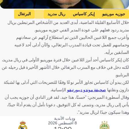
Getty Images
جوزيه مورينيو
إيكر كاسياس
ريال مدريد
البرتغال
خلال الأسابيع القليلة الماضية، أبدى العديد من الأشخاص المرتبطين بريال
إسبانيا
كرة قدم
مدريد ردود فعلهم على عودة المدير الفني جوزيه مورينيو.
وأعرب جميع اللاعبين الحاليين الذين تم استطلاع آرائهم عن سعادتهم
وحماسهم للعمل تحت قيادة المدرب البرتغالي، والآن أدلى أحد لاعبيه
السابقين برأيه.
كان إيكر كاسياس أحد أبرز اللاعبين خلال فترة مورينيو الأولى في ريال مدريد،
لكنه دخل في خلاف مع المدرب البرتغالي خلال الأشهر الأخيرة قبل رحيله عن
البرنابيو.
لكن يبدو أن كاسياس تجاوز الأمر نوعًا وفقًا للتصريحات التي أدلى بها لشبكة
دازون ونقلتها
صحيفة موندو ديبورتيفو
الإسبانية.
وقال أسطورة الميرنجي: "حسنًا، هذا جيد. لقد قرر النادي أن جوزيه يجب أن
يأتي إلى ريال مدريد، ونتمنى له كل التوفيق. دعونا نأمل أن يقدم أداءً جيدًا،
وهذا سيكون جيدًا لريال مدريد".
وديات الأندية
8 أغسطس 2026