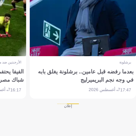
برشلونة
الأرجنتين ضد 
بعدما رفضه قبل عامين.. برشلونة يغلق بابه
الفيفا يحتفي
في وجه نجم البريميرليج
شباك مصر
7 أغسطس 2026
7 أغسطس 2026
16:17
17:47
إعلان