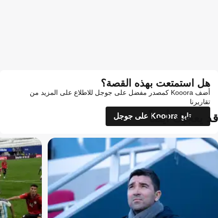
هل استمتعت بهذه القصة؟
أضف Kooora كمصدر مفضل على جوجل للاطلاع على المزيد من
تقاريرنا
قد يعجبك أيضاً
تابع Kooora على جوجل