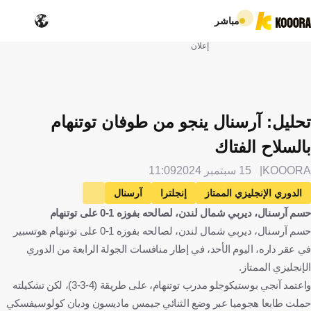
مباشر
إعلان
تحليل: آرسنال ينجو من طوفان توتنهام
بالسلاح الفتاك
KOOORA
15 سبتمبر 2024
11:09
الدوري الإنجليزي الممتاز
إنجلترا
آرسنال
حسم آرسنال، ديربي شمال لندن، لصالحه بفوزه 1-0 على توتنهام
توتنهام هوتسبير
كرة قدم
حسم آرسنال، ديربي شمال لندن، لصالحه بفوزه 1-0 على توتنهام هوتسبير
في عقر داره، اليوم الأحد، في إطار منافسات الجولة الرابعة من الدوري
الإنجليزي الممتاز.
واعتمد آنجي بوستيكوجلو مدرب توتنهام، على طريقة (4-3-3)، لكن تشكيلته
حملت طابعا هجوميا عبر وضع الثنائي جيمس ماديسون وديان كولوسيفسكي