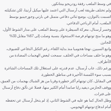
في وسط الملعب رفقة رودريجو بينتانكور.
ولم تختلف طريقة لعب آرسنال التي اعتمد عليها ميكيل أرتيتا، لكن تشكيلته
اتسمت بالتوازن، بوضع ثنائي دفاعي متمثل في بارتي وجورجينيو بوسط
الملعب، أمام الرباعي الدفاعي.
وخسر آرسنال، معركة السيطرة على وسط الملعب على مدار الشوط الأول،
وهو ما منح توتنهام فرصة الاستحواذ بنسبة وصلت إلى 67% مقابل 33%
للجانرز.
واتبع السبيرز، نهجا هجوميا منذ بداية اللقاء، رغم التكتل الدفاعي للضيوف،
وهو ما خلف مساحات في الخلف، سمحت لبعض الهجمات المضادة من
الأطراف.
ورغم ذلك، عاب آرسنال، عدم قدرته على استغلال تلك المساحات الشاغرة
بسبب سوء اللمسة الأخيرة في مناطق الخطورة.
في المقابل، كان توتنهام أكثر خطورة وقربا من هز الشباك بهجمات من العمق،
ووقف الحارس ديفيد رايا صامدا أمام الكثير منها، فضلا عن تألق دفاع آرسنال
على فترات.
وظل الحال كما هو عليه في الشوط الثاني، إذ لم يتخل آرسنال عن تحفظه
أمام اندفاع توتنهام الهجومي.