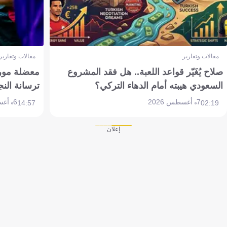
مقالات وتقارير
مقالات وتقارير
صلاح يُغَيّر قواعد اللعبة.. هل فقد المشروع
معضلة مورين
السعودي هيبته أمام الدهاء التركي؟
ترسانة النج
7 أغسطس 2026
6 أغسطس 2026
14:57
02:19
إعلان