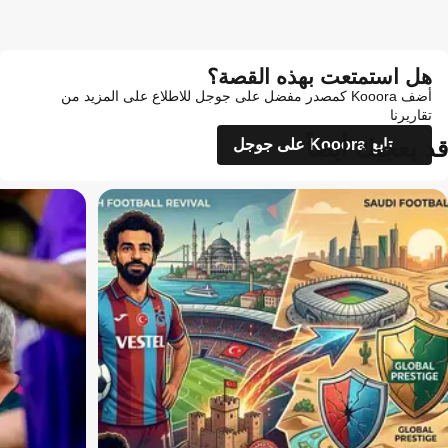
هل استمتعت بهذه القصة؟
أضف Kooora كمصدر مفضل على جوجل للاطلاع على المزيد من
تقاريرنا
قد يعجبك أيضاً
تابع Kooora على جوجل