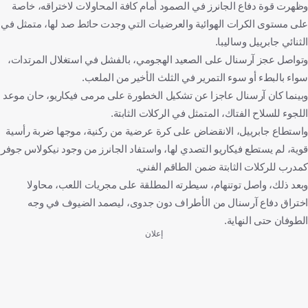
وظهرت قوة دفاع الجانرز في الصمود أمام كافة المحاولات لاختراقه، خاصة
على مستوى الكرات الهوائية والعرضيات التي وجدت حائط صد لها، متمثل في
الثنائي جابرييل وساليبا.
وتواصل عجز آرسنال على الصعيد الهجومي، بالفشل في استغلال المرتدات،
سواء بالبطء أو سوء التمرير في الثلث الأخير من الملعب.
وبينما كان آرسنال عاجزا عن تشكيل الخطورة على مرمى فيكاريو، حان موعد
اللجوء للسلاح الفتاك، المتمثل في الركلات الثابتة.
واستطاع جابرييل، الانقضاض على كرة عرضية من ركنية، موجها ضربة رأسية
قوية، لم يستطع فيكاريو التصدي لها، واستفاد الجانرز من وجود نيكولاس جوفر
كمدرب للركلات الثابتة ضمن الطاقم الفني.
وبعد ذلك، واصل توتنهام، سيطرته المطلقة على مجريات اللعب، محاولا
اختراق دفاع آرسنال من الأطراف دون جدوى، ليصمد الضيوف في وجه
الطوفان حتى النهاية.
إعلان