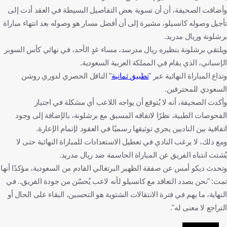
وأضافت الصحيفة، أن أن تسوية بعض التفاصيل البسيطة في العقد أدت إلى
تأجيل وصوله كانسيلو، مشيرة إلى أن أفضل مسار هو وصوله بعد انتهاء مباراة
برشلونة وريال مدريد.
ويلتقي برشلونة بنظيره ريال مدرسد، مساء غدٍ الأحد، في نهائي كأس السوبر
الإسباني، الذي يقام في المملكة العربية السعودية.
وتذاع المباراة النهائية عبر "
تطبيق ثمانية
" الناقل الحصري لدوري روشن
السعودي للمحترفين.
وأكدت الصحيفة، أنه لا يُتوقع أن يواجه اللاعب أي مشكلة في اجتياز
الفحوصات الطبية، نظرًا لاتفاقه المسبق مع برشلونة، بالإضافة إلى وجود
اتفاقية بين الناديين يجري توثيقها رسميًا في العقود لإتمام الإعارة.
ومع ذلك، لا يرغب النادي في تعطيل الاستعدادات للمباراة النهائية حتى لا
يُشتت انتباه الفريق عن المباراة الحاسمة ضد ريال مدريد.
وتحدث ديكو أمس عن صفقة الظهير البرتغالي القادم من السعودية، مؤكدًا أنها
تمت: "نحن بصدد التعاقد مع كانسيلو لأنه لاعب يُحسّن من جودة الفريق.. في
النهاية، ما يهم في فترة الانتقالات الشتوية هو التحسين، البقاء على الحال أو
التراجع لا معنى له".