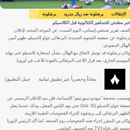
Getty Images
الإنتقالات
برشلونة ضد ريال مدريد
برشلونة
خبر مطمئن للجماهير الكتالونية قبل الكلاسيكو
ريال مدريد
السوبر الإسباني
جواو كانسيلو
الهلال
كشف تقرير صحفي إسباني، اليوم السبت، عن الموعد المحدد لإعلان
إسبانيا
المملكة العربية السعودية
البرتغال
كرة قدم
برشلونة عن صفقته الشتوية الجديدة، البرتغالي جواو كانسيلو، ظهير أيمن
الهلال السعودي.
وكان برشلونة قد توصل لاتفاق مع الهلال، بشأن استعارة كانسيلو حتى نهاية
الموسم الجاري، بعد قرار اللاعب البرتغالي بالعودة للاعب في أوروبا.
مجاناً وحصرياً عبر تطبيق ثمانية
حمل التطبيق!
وبحسب صحيفة "موندو ديبورتيفو" الإسبانية، فلن يتم الإعلان الرسمي عن
صفقة جواو كانسيلو (31 عامًا) حتى يوم الإثنين المقبل، وذلك عندما يصل
الظهير البرتغالي إلى برشلونة لإجراء الفحوصات الطبية اللازمة.
وكان من المقرر إجراء هذه الفحوصات يوم الجمعة، كما أكد الرئيس لابورتا
بنفسه على قناة TV3 يوم الخميس الماضي.