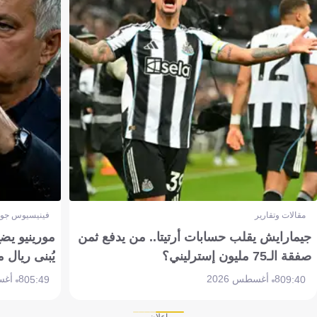
مقالات وتقارير
فينيسيوس جون
جيمارايش يقلب حسابات أرتيتا.. من يدفع ثمن
مورينيو يض
صفقة الـ75 مليون إسترليني؟
يُبنى ريال 
8 أغسطس 2026
8 أغسطس 2026
05:49
09:40
إعلان