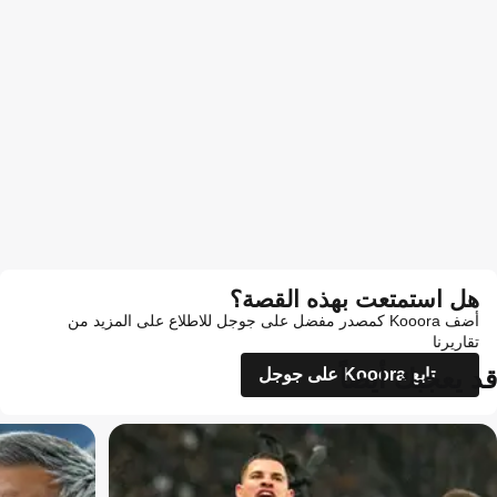
هل استمتعت بهذه القصة؟
أضف Kooora كمصدر مفضل على جوجل للاطلاع على المزيد من
تقاريرنا
قد يعجبك أيضاً
تابع Kooora على جوجل