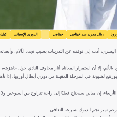
روبا
ريال مدريد ضد خيتافي
خيتافي
الدوري الإسباني
كيليا
اليسرى، أدت إلى توقفه عن التدريبات بسبب تجدد الآلام، وأبعدت
لألم، إلا أن استمرار المعاناة أثار مخاوف النادي حول جاهزيته،
رتنج لشبونة في المرحلة المقبلة من دوري أبطال أوروبا، إذا تأه
ال
 رغم تميز نجم الديوك بسرعة التعافي.