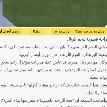
Getty Images
ريال مدريد ضد بنفيكا
ريال مدريد
بنفيكا
دوري أبطال أو
راحة قسرية لنجم الريال
فرنسا
إسبانيا
البرتغال
فرنسا
كرة قدم
يعاني النجم الفرنسي، كيليان مبابي، من إصابة مستمرة في ركبته 
بنفيكا البرتغالي، اليوم الأربعاء، في دوري أبطال أوروبا.
وكان مهاجم ريال مدريد قد خاض عدة مباريات مؤخرًا، رغم شعوره با
جدول المباريات المزدحم، واحتمالية مواجهة مانشستر سيتي أو سبو
بوابة بنفيكا.
وفي هذا الصدد، قالت شبكة
"راديو مونت كارلو"
تفاقم الإصابة.
وأضافت الشبكة أن "هذه الراحة القسرية لا مفر منها هذه المرة"،