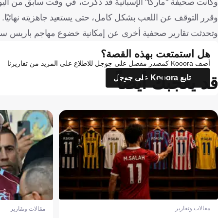
وكانت صحيفة "ماركا" الإسبانية قد ذكرت، في وقت سابق من اليوم، 
وقرر التوقف عن اللعب بشكل كامل، حتى يستعيد جاهزيته نهائيًا.
وتحدثت تقارير صحفية أخرى عن إمكانية خضوع مهاجم باريس سان 
هل استمتعت بهذه القصة؟
أضف Kooora كمصدر مفضل على جوجل للاطلاع على المزيد من تقاريرنا
قد يعجبك أيضاً
تابع Kooora على جوجل
مقالات وتقارير
مقالات وتقارير