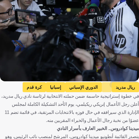
Getty Images
ريال مدريد
الدوري الإسباني
إسبانيا
كرة قدم
في خطوة إستراتيجية حاسمة ضمن حملته الانتخابية لرئاسة نادي ريال مدريد،
أعلن رجل الأعمال إنريكي ريكيلمي، يوم الأحد التشكيلة الكاملة لمجلس
الإدارة الذي سيرافقه في حال فوزه بالانتخابات المرتقبة، في قائمة تضم 11
عضوًا من نخبة رجال الأعمال والخبراء المقربين منه.
ميدينا كوادروس.. الخبير العارف بأسرار النادي
يتصدر القائمة أنطونيو ميدينا كوادروس، المرشح لمنصب نائب الرئيس، وهو