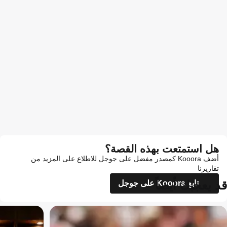
هل استمتعت بهذه القصة؟
أضف Kooora كمصدر مفضل على جوجل للاطلاع على المزيد من
تقاريرنا
قد يعجبك أيضاً
تابع Kooora على جوجل