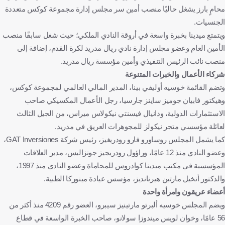
محامٍ بارز يشغل حاليًا منصب أمين سر مجلس إدارة مجموعة كوكس متعددة
الجنسيات.
ويتمتع ميدينا بخبرة واسعة في أروقة النادي الملكي؛ حيث شغل سابقًا منصب
الأمين العام وعضو مجلس إدارة نادي ريال مدريد لكرة القدم، إضافة إلى
منصب نائب الرئيس التنفيذي وأمين مؤسسة ريال مدريد.
شركاء الأعمال والخبرات المتنوعة
وتضم القائمة خوسيه أوليفي بينا، المدير المالي العالمي لمجموعة كوكس،
وهيكتور فابيان جوميز ساينز جارسيا، رجل الأعمال المكسيكي صاحب
الاستثمارات الدولية، ودانيال فيسنتي نيكولاس ميراس، من الجيل الثالث
لعائلة مؤسسي متجر نيكولز للمجوهرات العريق في مدريد.
كما يشمل المجلس روساورو فارو رودريغيز، رئيس شركة GAT Inversiones،
وعضو النادي منذ 12 عامًا، وراؤول رودريجيز جونزاليس، مدير العلاقات
المؤسسية في مكتب ميدينا كوادروس للمحاماة وعضو النادي منذ 1997،
والدكتور أنخيل مارتين هيرنانديز، مؤسس عيادة مينوركا الطبية.
أعضاء عريقون وامرأة واحدة
ويضم المجلس خوسيه ألبرتو مارتينيز سيبرو، العضو رقم 4209 منذ أكثر من
56 عامًا، وخوان لويس ميندوزا سولانو، صاحب الخبرة الواسعة في قطاع