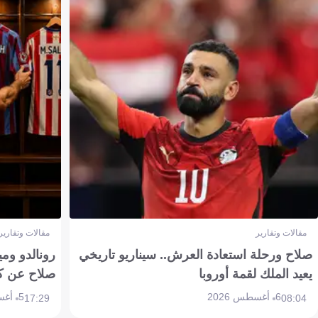
مقالات وتقارير
مقالات وتقارير
صلاح ورحلة استعادة العرش.. سيناريو تاريخي
رونالدو وم
يعيد الملك لقمة أوروبا
صلاح عن ك
6 أغسطس 2026
5 أغسطس 2026
17:29
08:04