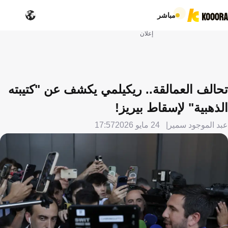
مباشر
إعلان
تحالف العمالقة.. ريكيلمي يكشف عن "كتيبته
الذهبية" لإسقاط بيريز!
عبد الموجود سمير
24 مايو 2026
17:57