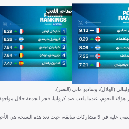
صناعة اللعب
يبالي (الهلال)، وساديو ماني (النصر).
لسقوط في بئر هؤلاء النجوم، عندما يلعب ضد كرواتيا، فجر الجمعة خلال مواج
ويحلم "الدون" بمواصلة المشوار من أجل تحقيق اللقب الذي استعصى عليه في 5 مشاركات سابقة، حيث تعد هذه 