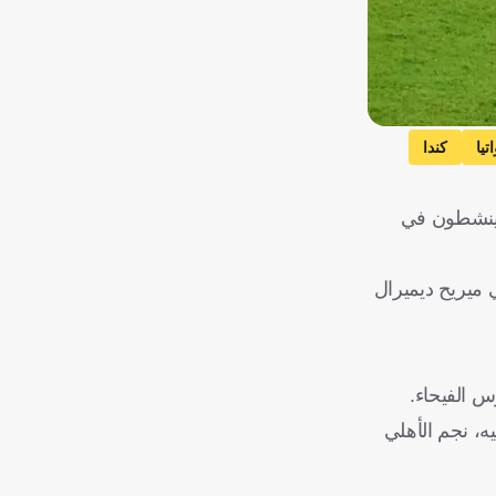
تيا
كندا
الآخر، بعد النجاح الذي ظهر به أغلبهم في دور المجموعات والذي شهد تأهل 18 لاعبًا ينشطون في
تركي ميريح ديميرال
س الفيحاء.
يفواري فرانك كيسيه، نجم الأهلي