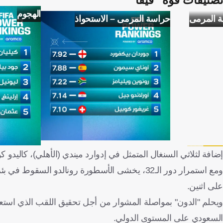
تصنيفات قوة "فيفا"
الهجوم
ة المرمى
حراسة المرمى – الاستحواذ
إضافة لثلاثي السنغال المتمثل في إدوارد ميندي (الأهلي)، كاليدو كول
ومع استمرار دور الـ32، يخشى الأسطورة رونالدو ا
على اثنين.
السعودي على المستوى الدولي.