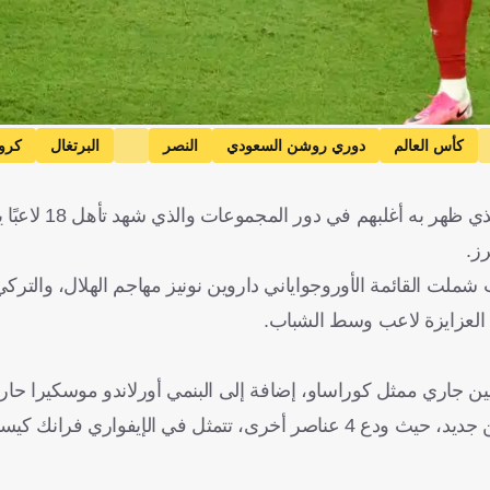
كأس العالم
دوري روشن السعودي
النصر
البرتغال
كروا
بدأت أحلام نجوم دوري روشن تتبخر واحدًا تلو 
ز.
ون في روشن، حيث شملت القائمة الأوروجواياني داروين نونيز مهاجم الهلال، وال
 العزايزة لاعب وسط الشباب.
يين جاري ممثل كوراساو، إضافة إلى البنمي أورلاندو موسكيرا حار
ومع بداية دور الـ32، بدأت عاصفة الخروج تضرب نجوم روشن من جديد، حيث ودع 4 عناصر أخرى، تتمثل في الإ