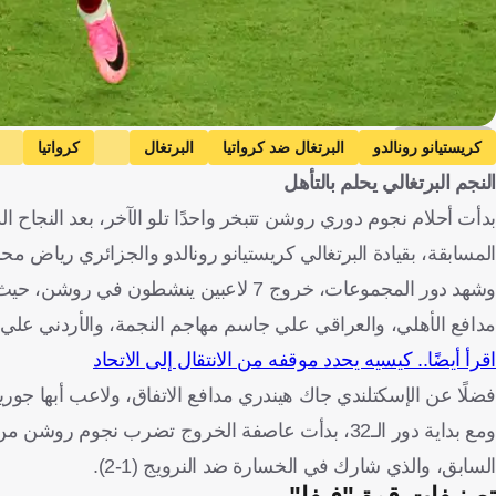
Getty Images
كريستيانو رونالدو
البرتغال ضد كرواتيا
البرتغال
كرواتيا
النجم البرتغالي يحلم بالتأهل
المملكة العربية السعودية
كرة قدم
المسابقة، بقيادة البرتغالي كريستيانو رونالدو والجزائري رياض محر
وشهد دور المجموعات، خروج 7 لاعبين ينشط
مدافع الأهلي، والعراقي علي جاسم مهاجم النجمة، والأردني علي
اقرأ أيضًا.. كيسيه يحدد موقفه من الانتقال إلى الاتحاد
فضلًا عن الإسكتلندي جاك هيندري مدافع الاتفاق، ولاعب أبها جور
السابق، والذي شارك في الخسارة ضد النرويج (1-2).