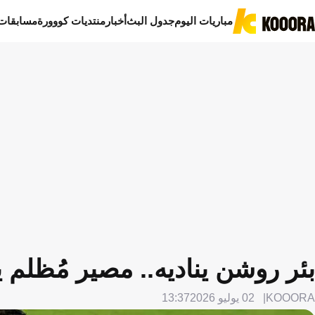
مباريات اليوم
جدول البث
أخبار
منتديات كووورة
مسابقات
بئر روشن يناديه.. مصير مُظلم ي
KOOORA
02 يوليو 2026
13:37