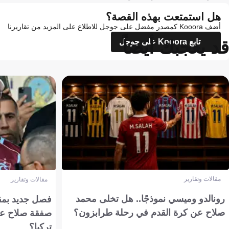
هل استمتعت بهذه القصة؟
أضف Kooora كمصدر مفضل على جوجل للاطلاع على المزيد من تقاريرنا
قد يعجبك أيضاً
تابع Kooora على جوجل
مقالات وتقارير
مقالات وتقارير
رونالدو وميسي نموذجًا.. هل تخلى محمد
فصل جديد بمقاي
صلاح عن كرة القدم في رحلة طرابزون؟
صفقة صلاح عن
تركيا؟