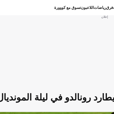
فرق
رياضات
اللاعبون
تسوق مع كووورة
إعلان
طارد رونالدو في ليلة المونديال