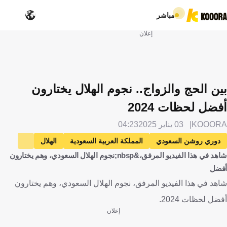
مباشر
إعلان
بين الحج والزواج.. نجوم الهلال يختارون
أفضل لحظات 2024
KOOORA
03 يناير 2025
04:23
دوري روشن السعودي
المملكة العربية السعودية
الهلال
شاهد في هذا الفيديو المرفق،&nbsp;نجوم الهلال السعودي، وهم يختارون
ياسين بونو
المغرب
ياسر الشهراني
جورج جيسوس
أفضل
البرتغال
نيمار
البرازيل
خاليدو كوليبالي
السنغال
شاهد في هذا الفيديو المرفق، نجوم الهلال السعودي، وهم يختارون
جواو كانسيلو
روبن نيفيز
مالكوم
أفضل لحظات 2024.
سيرجي ميلينكوفيتش سافيتش
صربيا
كرة قدم
إعلان