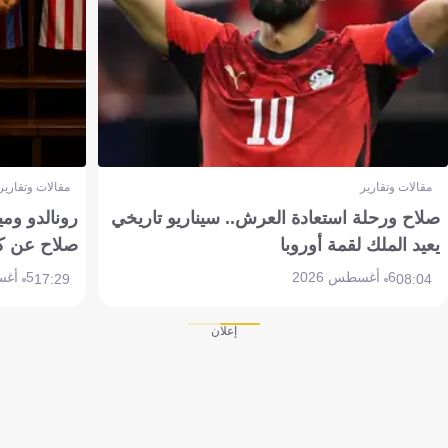
مقالات وتقارير
مقالات وتقارير
صلاح ورحلة استعادة العرش.. سيناريو تاريخي
رونالدو وم
يعيد الملك لقمة أوروبا
صلاح عن ك
6 أغسطس 2026
5 أغسطس 2026
17:29
08:04
إعلان