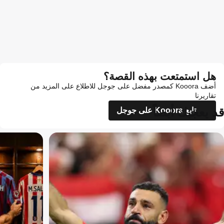
هل استمتعت بهذه القصة؟
أضف Kooora كمصدر مفضل على جوجل للاطلاع على المزيد من
تقاريرنا
قد يعجبك أيضاً
تابع Kooora على جوجل