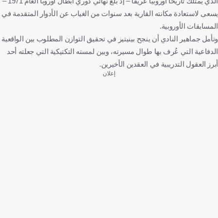
الذي يمتلك تاريخاً أوروبياً عريقاً – إذ بلغ نهائي دوري أبطال أوروبا العام 1971 –
يسعى لاستعادة مكانته القارية بعد سنوات من الغياب عن الأدوار المتقدمة في
المسابقات الأوروبية.
وتأمل جماهير النادي أن ينجح بينيتيز في تحقيق التوازن المطلوب بين الواقعية
الدفاعية التي عُرف بها طوال مسيرته، وبين لمسته التكتيكية التي جعلته أحد
أبرز العقول التدريبية في العقدين الأخيرين.
إعلان