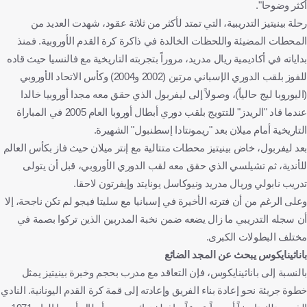
أكثر وضوحا".
رحلة بينيتيز التدريبية، التي تمتد لأكثر من ثلاثة عقود، شهدت العديد من
المحطات المضيئة واللحظات الخالدة في ذاكرة كرة القدم الأوروبية. فمنذ
بداياته في أكاديمية ريال مدريد، مروراً بتجربته التاريخية مع فالنسيا حيث قاده
للفوز بلقب الدوري الإسباني مرتين (2002 و2004) وكأس الاتحاد الأوروبي
(اليوروبا ليج حالياً)، وصولاً إلى ليفربول الذي حقق معه مجدا أوروبيا خالدا
عندما قاد "الريدز" للتتويج بلقب دوري أبطال أوروبا العام 2005 في المباراة
التاريخية أمام ميلان بعد "ريمونتادا إسطنبول" الشهيرة.
بعد ليفربول، خاض بينيتيز محطات متتالية مع إنتر ميلان حيث فاز بكأس العالم
للأندية، ثم تشيلسي الذي حقق معه لقب الدوري الأوروبي، قبل أن يتولى
تدريب نابولي وريال مدريد ونيوكاسل يونايتد وإيفرتون لاحقا.
وعلى الرغم من أن فترته الأخيرة في إسبانيا مع سليتا فيجو لم تكن ناجحة، إلا
أن سجله التدريبي ما زال يضعه ضمن نخبة المدربين الذين تركوا بصمة في
مختلف البطولات الكبرى.
باناثينايكوس يبحث عن المجد الضائع
بالنسبة إلى باناثينايكوس، فإن التعاقد مع مدرب بحجم وخبرة بينيتيز يمثل
خطوة جريئة نحو إعادة بناء الفريق وإعادته إلى قمة كرة القدم اليونانية. النادي