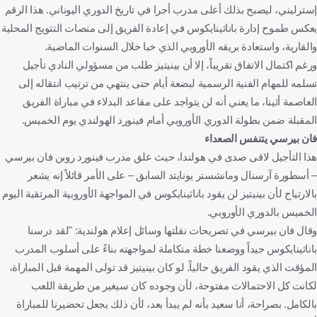
إسترليني، ليصبح بذلك أعلى مدرب أجرا في تاريخ الدوري اليوناني. هذا الرقم
يعكس طموح إدارة باناثينايكوس في إعادة الفريق إلى منصات التتويج المحلية
والقارية، واستعادة بريقه الأوروبي الذي خبا خلال السنوات الماضية.
ورغم اكتمال الاتفاق تقريباً، إلا أن بينيتيز طلب من مسؤولي النادي تأجيل
تسلمه للمهام الفنية الرسمية لبضعة أيام حتى ينتهي من ترتيب انتقاله إلى
العاصمة أثينا، ما يعني أنه لن يتواجد على مقاعد البدلاء في مباراة الفريق
المقبلة ضمن بطولة الدوري الأوروبي أمام فينورد الهولندي يوم الخميس.
فان بيرسي يتنفس الصعداء
هذا التأجيل لاقى صدى في هولندا، حيث علق مدرب فينورد روبن فان بيرسي
– أسطورة آرسنال ومانشستر يونايتد السابق – على الأمر قائلاً إنه يشعر
بالارتياح لأن بينيتيز لن يقود باناثينايكوس في المواجهة الأوروبية المرتقبة اليوم
الخميس بالدوري الأوروبي.
وقال فان بيرسي في تصريحات نقلتها وسائل إعلام هولندية: "لقد درسنا
باناثينايكوس جيداً ووضعنا خطة متكاملة لمواجهته بناءً على أسلوب المدرب
المؤقت الذي يقود الفريق حالياً. لو كان بينيتيز قد تولى المهمة قبل المباراة،
لكانت كل الاحتمالات مفتوحة، لأن وجوده كان سيغير من طريقة اللعب
بالكامل. بصراحة، أنا سعيد بأنه لم يبدأ بعد، لأن ذلك يجعل تحضيرنا للمباراة