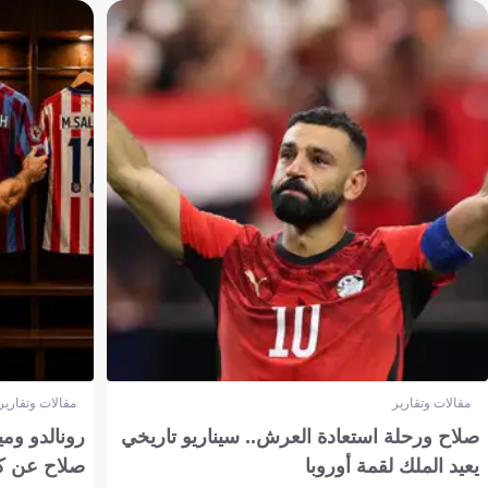
مقالات وتقارير
مقالات وتقارير
صلاح ورحلة استعادة العرش.. سيناريو تاريخي
رونالدو وم
يعيد الملك لقمة أوروبا
صلاح عن ك