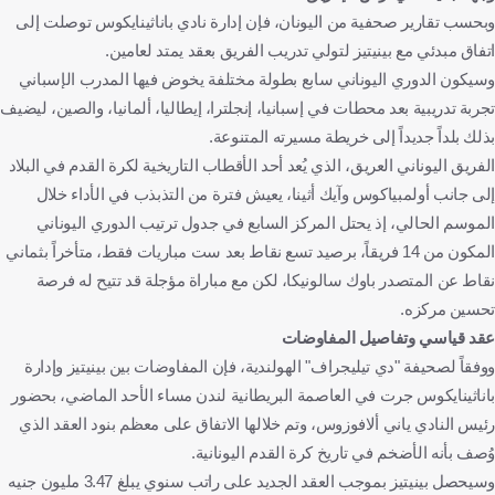
وبحسب تقارير صحفية من اليونان، فإن إدارة نادي باناثينايكوس توصلت إلى
اتفاق مبدئي مع بينيتيز لتولي تدريب الفريق بعقد يمتد لعامين.
وسيكون الدوري اليوناني سابع بطولة مختلفة يخوض فيها المدرب الإسباني
تجربة تدريبية بعد محطات في إسبانيا، إنجلترا، إيطاليا، ألمانيا، والصين، ليضيف
بذلك بلداً جديداً إلى خريطة مسيرته المتنوعة.
الفريق اليوناني العريق، الذي يُعد أحد الأقطاب التاريخية لكرة القدم في البلاد
إلى جانب أولمبياكوس وآيك أثينا، يعيش فترة من التذبذب في الأداء خلال
الموسم الحالي، إذ يحتل المركز السابع في جدول ترتيب الدوري اليوناني
المكون من 14 فريقاً، برصيد تسع نقاط بعد ست مباريات فقط، متأخراً بثماني
نقاط عن المتصدر باوك سالونيكا، لكن مع مباراة مؤجلة قد تتيح له فرصة
تحسين مركزه.
عقد قياسي وتفاصيل المفاوضات
ووفقاً لصحيفة "دي تيليجراف" الهولندية، فإن المفاوضات بين بينيتيز وإدارة
باناثينايكوس جرت في العاصمة البريطانية لندن مساء الأحد الماضي، بحضور
رئيس النادي ياني ألافوزوس، وتم خلالها الاتفاق على معظم بنود العقد الذي
وُصف بأنه الأضخم في تاريخ كرة القدم اليونانية.
وسيحصل بينيتيز بموجب العقد الجديد على راتب سنوي يبلغ 3.47 مليون جنيه