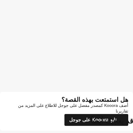
هل استمتعت بهذه القصة؟
أضف Kooora كمصدر مفضل على جوجل للاطلاع على المزيد من
تقاريرنا
قد يعجبك أيضاً
تابع Kooora على جوجل