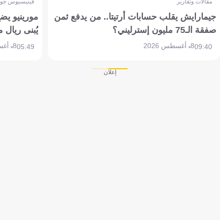
مقالات وتقارير
فينيسيوس جون
جيمارايش يقلب حسابات أرتيتا.. من يدفع ثمن
مورينيو يض
صفقة الـ75 مليون إسترليني؟
يُبنى ريال 
8 أغسطس 2026
8 أغسطس 2026
05:49
09:40
إعلان