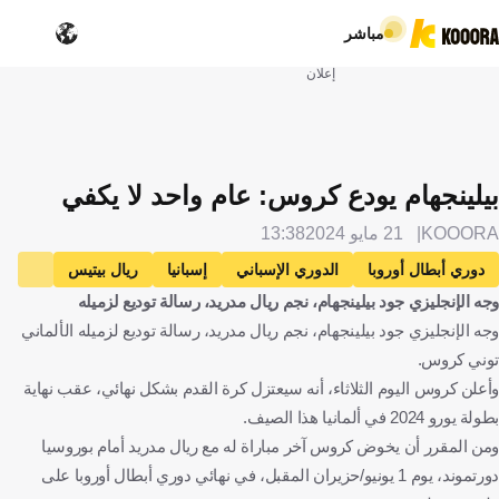
مباشر
إعلان
بيلينجهام يودع كروس: عام واحد لا يكفي
KOOORA
21 مايو 2024
13:38
دوري أبطال أوروبا
الدوري الإسباني
إسبانيا
ريال بيتيس
وجه الإنجليزي جود بيلينجهام، نجم ريال مدريد، رسالة توديع لزميله
ريال مدريد
بوروسيا دورتموند
ألمانيا
ألمانيا
وجه الإنجليزي جود بيلينجهام، نجم ريال مدريد، رسالة توديع لزميله الألماني
إسكتلندا
اسكتلندا
إنجلترا
إنجلترا
صربيا
توني كروس.
صربيا
توني كروس
جود بيلينجهام
كرة قدم
وأعلن كروس اليوم الثلاثاء، أنه سيعتزل كرة القدم بشكل نهائي، عقب نهاية
بطولة يورو 2024 في ألمانيا هذا الصيف.
ومن المقرر أن يخوض كروس آخر مباراة له مع ريال مدريد أمام بوروسيا
دورتموند، يوم 1 يونيو/حزيران المقبل، في نهائي دوري أبطال أوروبا على