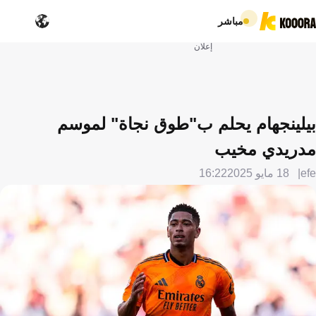
مباشر
إعلان
بيلينجهام يحلم ب"طوق نجاة" لموسم
مدريدي مخيب
efe
18 مايو 2025
16:22