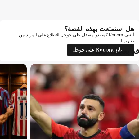
هل استمتعت بهذه القصة؟
أضف Kooora كمصدر مفضل على جوجل للاطلاع على المزيد من
تقاريرنا
قد يعجبك أيضاً
تابع Kooora على جوجل