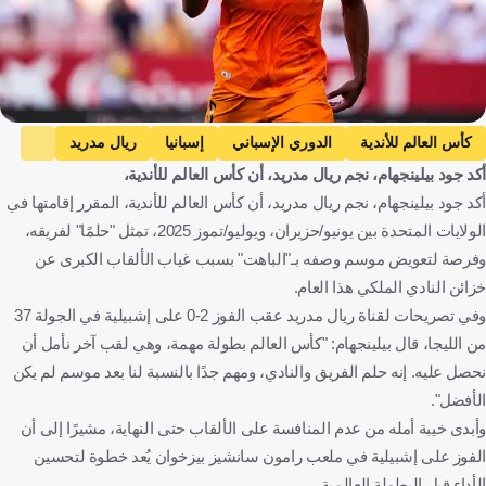
كأس العالم للأندية
الدوري الإسباني
إسبانيا
ريال مدريد
أكد جود بيلينجهام، نجم ريال مدريد، أن كأس العالم للأندية،
إشبيلية
الهلال
المملكة العربية السعودية
أكد جود بيلينجهام، نجم ريال مدريد، أن كأس العالم للأندية، المقرر إقامتها في
جود بيلينجهام
إنجلترا
كرة قدم
الولايات المتحدة بين يونيو/حزيران، ويوليو/تموز 2025، تمثل "حلمًا" لفريقه،
وفرصة لتعويض موسم وصفه بـ"الباهت" بسبب غياب الألقاب الكبرى عن
خزائن النادي الملكي هذا العام.
وفي تصريحات لقناة ريال مدريد عقب الفوز 2-0 على إشبيلية في الجولة 37
من الليجا، قال بيلينجهام: "كأس العالم بطولة مهمة، وهي لقب آخر نأمل أن
نحصل عليه. إنه حلم الفريق والنادي، ومهم جدًا بالنسبة لنا بعد موسم لم يكن
الأفضل".
وأبدى خيبة أمله من عدم المنافسة على الألقاب حتى النهاية، مشيرًا إلى أن
الفوز على إشبيلية في ملعب رامون سانشيز بيزخوان يُعد خطوة لتحسين
الأداء قبل البطولة العالمية.