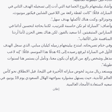
وأشاد بيلينجهام بالروح الجماعية التي أدت إلى تسجيله الهدف الثاني في
المباراة، قائلًا: "كانت لقطة رائعة من اللاعبين الشابين فيكتور مونيوث،
وجونزالو، وكنت هناك لأكملها بهدف سهل".
وأضاف: "المباراة لم تكن حاسمة للترتيب، لكننا بحاجة لتحسين أدائنا في
المباراتين المتبقيتين. أنا سعيد بالفوز، لكن هناك بعض الحزن لأننا أردنا
المنافسة على الألقاب".
وفي ختام تصريحاته، امتدح بيلينجهام زميله كيليان مبابي، الذي سجل الهدف
الأول في المباراة ليرفع رصيده إلى 41 هدفًا هذا الموسم، قائلًا: "إنه لاعب
مذهل وشخص رائع. من الرائع أن يكون معنا، ونأمل أن يستمر هنا لسنوات
طويلة".
ويستعد ريال مدريد لخوض مباراته الأخيرة في الليجا، قبل الانطلاق نحو كأس
العالم للأندية، حيث يستهل مشواره بمواجهة الهلال السعودي يوم 18 يونيو، في
سعيه لاستعادة الأمجاد العالمية.
إعلان