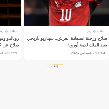
مقالات وتقارير
مقالات وتقارير
صلاح ورحلة استعادة العرش.. سيناريو تاريخي
رونالدو وم
يعيد الملك لقمة أوروبا
صلاح عن ك
6 أغسطس 2026
5 أغسطس 2026
17:29
08:04
إعلان