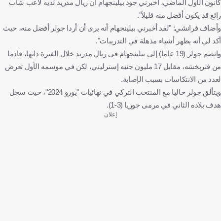
كانون الأول الماضي، أخبرني جود بيلينجهام أن ريال مدريد لديه لاعب شاب
رائع قد يكون أفضل منه قليلاً".
وأضاف فرانشي: "لقد أخبرني بيلينجهام أنه يرى أن أردا جولر أفضل منه، حيث
أكد لي أنه يظهر أشياء مذهلة في التدريبات".
وانضم جولر (19 عاما) إلى بيلينجهام في ريال مدريد خلال الفترة ذاتها، قادما
من فنربخشه، مقابل 17 مليون جنيه إسترليني، لكن في موسمه الأول تعرض
لعدد من الانتكاسات بسبب الإصابة.
ويتألق جولر حاليا مع المنتخب التركي في نهائيات "يورو 2024"، حيث سجل
هدف بلاده الثاني في مرمى جوريا (3-1).
إعلان