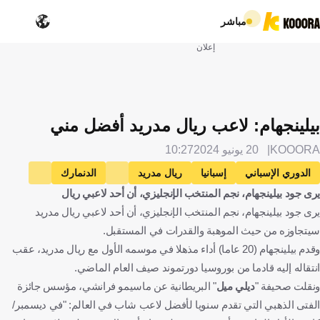
مباشر
إعلان
بيلينجهام: لاعب ريال مدريد أفضل مني
KOOORA
20 يونيو 2024
10:27
الدوري الإسباني
إسبانيا
ريال مدريد
الدنمارك
يرى جود بيلينجهام، نجم المنتخب الإنجليزي، أن أحد لاعبي ريال
الدانمرك
تركيا
تركيا
إنجلترا
إنجلترا
يرى جود بيلينجهام، نجم المنتخب الإنجليزي، أن أحد لاعبي ريال مدريد
البرتغال
البرتغال
جود بيلينجهام
أردا جولر
كرة قدم
سيتجاوزه من حيث الموهبة والقدرات في المستقبل.
وقدم بيلينجهام (20 عاما) أداء مذهلا في موسمه الأول مع ريال مدريد، عقب
انتقاله إليه قادما من بوروسيا دورتموند صيف العام الماضي.
ونقلت صحيفة "
ديلي ميل
" البريطانية عن ماسيمو فرانشي، مؤسس جائزة
الفتى الذهبي التي تقدم سنويا لأفضل لاعب شاب في العالم: "في ديسمبر/