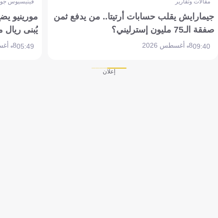
مقالات وتقارير
فينيسيوس جون
جيمارايش يقلب حسابات أرتيتا.. من يدفع ثمن
مورينيو يض
صفقة الـ75 مليون إسترليني؟
يُبنى ريال 
8 أغسطس 2026
8 أغسطس 2026
05:49
09:40
إعلان