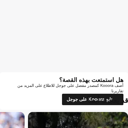
هل استمتعت بهذه القصة؟
أضف Kooora كمصدر مفضل على جوجل للاطلاع على المزيد من
تقاريرنا
قد يعجبك أيضاً
تابع Kooora على جوجل