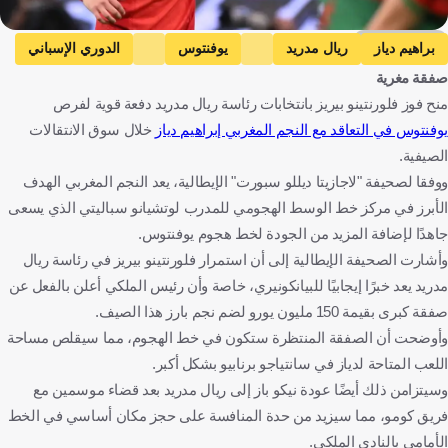
Getty Images
براهيم دياز
ريال مدريد
يوفنتوس
الدوري الإسباني
صفقة مغرية
الدوري الإيطالي
كأس العالم
المغرب
المغرب
إسبانيا
منح فوز فلورنتينو بيريز بانتخابات رئاسة ريال مدريد دفعة قوية لفرص
إيطاليا
كرة قدم
يوفنتوس في التعاقد مع النجم المغربي إبراهيم دياز
خلال سوق الانتقالات
الصيفية.
ووفقا لصحيفة "لاجازيتا ديللو سبورت" الإيطالية، يعد النجم المغربي الهدف
الأبرز في مركز خط الوسط الهجومي للمدرب لوتشيانو سباليتي الذي يسعى
جاهدًا لإضافة المزيد من الجودة لخط هجوم يوفنتوس.
وأشارت الصحيفة الإيطالية إلى أن استمرار فلورنتينو بيريز في رئاسة ريال
مدريد يعد خبرًا إيجابيًا للبيانكونيري، خاصة وأن رئيس الملكي أعلن بالفعل عن
صفقة كبرى بقيمة 150 مليون يورو لضم نجم بارز هذا الصيف.
وأوضحت أن الصفقة المنتظرة ستكون في خط الهجوم، مما سيقلص مساحة
اللعب المتاحة لدياز في سانتياجو برنابيو بشكل أكبر.
وسيتزامن ذلك أيضًا عودة نيكو باز إلى ريال مدريد بعد قضاء موسمين مع
فريق كومو، مما سيزيد من حدة المنافسة على حجز مكان أساسي في الخط
الأمامي بالنادي الملكي.