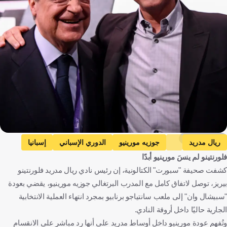
Getty Images
ريال مدريد
جوزيه مورينيو
الدوري الإسباني
إسبانيا
فلورنتينو لم ينسَ مورينيو أبدًا
البرتغال
كرة قدم
كشفت صحيفة "سبورت" الكتالونية، إن رئيس نادي ريال مدريد فلورنتينو
بيريز، توصل لاتفاق كامل مع المدرب البرتغالي جوزيه مورينيو، يقضي بعودة
"سبيشال وان" إلى ملعب سانتياجو برنابيو بمجرد انتهاء العملية الانتخابية
الجارية حاليًا داخل أروقة النادي.
وتُفهم عودة مورينيو داخل أوساط مدريد على أنها رد مباشر على الانقسام