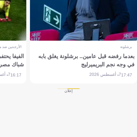
برشلونة
الأرجنتين ضد 
بعدما رفضه قبل عامين.. برشلونة يغلق بابه
الفيفا يحتفي
في وجه نجم البريميرليج
شباك مصر
7 أغسطس 2026
7 أغسطس 2026
16:17
17:47
إعلان