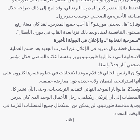
احتفظ دائمًا بتقدير كبير للمدرب البرتغالي، وقد لمح إلى ذلك صراحة خلال
مقابلته الأخيرة مع الصحفي جوسيب بيدريرول.
وقال: "هل يعجبني مورينيو؟ أنا أحب جميع المدربين. لقد كان معنا، رفع
مستوى التنافسية لدينا، وبعد ذلك فزنا بعدة ألقاب في دوري الأبطال".
"مسرحية انتخابية".. والإعلان في الجولة الأخيرة
وتتمثل خطة ريال مدريد في الإعلان عن المدرب الجديد بعد حسم العملية
الانتخابية التي دعا إليها فلورنتينو بيريز بنفسه الثلاثاء الماضي خلال مؤتمر
صحفي أثار جدلاً واسعًا.
وكان الرئيس الحالي قد قدّم موعد الانتخابات في خطوة فسرها كثيرون على
أنها استراتيجية لضمان ولاية جديدة دون معارضة حقيقية.
ويُعد23 مايو/أيار الموعد النهائي لتقديم الترشيحات، وحتى الآن تشير كل
المعطيات إلى أن إنريكي ريكيلمي، رجل الأعمال الوحيد الذي كان يدرس
بجدية منافسة فلورنتينو، لن يتمكن من استكمال جميع المتطلبات اللازمة في
الوقت المحدد.
إعلان