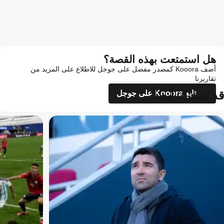
هل استمتعت بهذه القصة؟
أضف Kooora كمصدر مفضل على جوجل للاطلاع على المزيد من
تقاريرنا
قد يعجبك أيضاً
تابع Kooora على جوجل