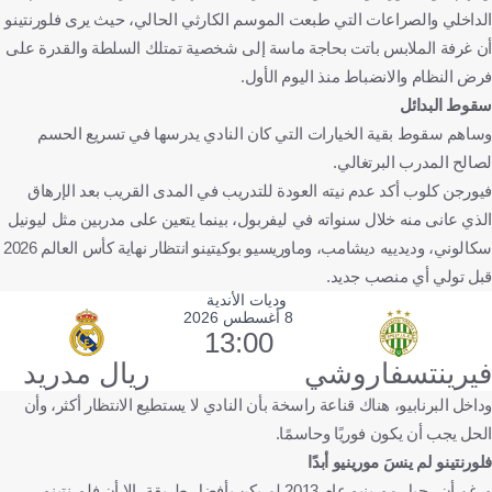
الداخلي والصراعات التي طبعت الموسم الكارثي الحالي، حيث يرى فلورنتينو
أن غرفة الملابس باتت بحاجة ماسة إلى شخصية تمتلك السلطة والقدرة على
فرض النظام والانضباط منذ اليوم الأول.
سقوط البدائل
وساهم سقوط بقية الخيارات التي كان النادي يدرسها في تسريع الحسم
لصالح المدرب البرتغالي.
فيورجن كلوب أكد عدم نيته العودة للتدريب في المدى القريب بعد الإرهاق
الذي عانى منه خلال سنواته في ليفربول، بينما يتعين على مدربين مثل ليونيل
سكالوني، وديدييه ديشامب، وماوريسيو بوكيتينو انتظار نهاية كأس العالم 2026
قبل تولي أي منصب جديد.
وديات الأندية
8 أغسطس 2026
13:00
فيرينتسفاروشي
ريال مدريد
وداخل البرنابيو، هناك قناعة راسخة بأن النادي لا يستطيع الانتظار أكثر، وأن
الحل يجب أن يكون فوريًا وحاسمًا.
فلورنتينو لم ينسَ مورينيو أبدًا
ورغم أن رحيل مورينيو عام 2013 لم يكن بأفضل طريقة، إلا أن فلورنتينو