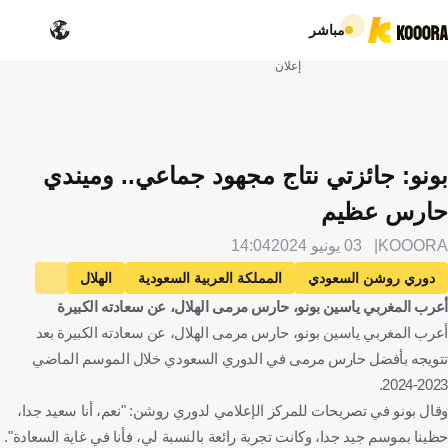
مباشر
إعلان
بونو: جائزتي نتاج مجهود جماعي.. وميندي
حارس عظيم
KOOORA
03 يونيو 2024
14:04
دوري روشن السعودي
المملكة العربية السعودية
الهلال
أعرب المغربي ياسين بونو، حارس مرمى الهلال، عن سعادته الكبيرة
الأهلي
ياسين بونو
المغرب
إدوارد ميندي
السنغال
أعرب المغربي ياسين بونو، حارس مرمى الهلال، عن سعادته الكبيرة بعد
كرة قدم
تتويجه بأفضل حارس مرمى في الدوري السعودي خلال الموسم الماضي
2023-2024.
وقال بونو في تصريحات للمركز الإعلامي لدوري روشن: "نعم، أنا سعيد جدا،
حظينا بموسم جيد جدا، وكانت تجربة رائعة بالنسبة لي، فأنا في غاية السعادة".