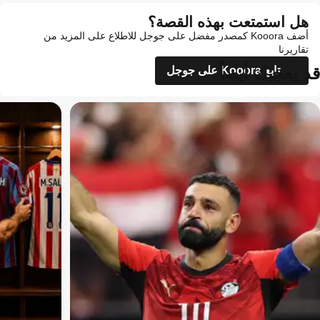
هل استمتعت بهذه القصة؟
أضف Kooora كمصدر مفضل على جوجل للاطلاع على المزيد من
تقاريرنا
قد يعجبك أيضاً
تابع Kooora على جوجل