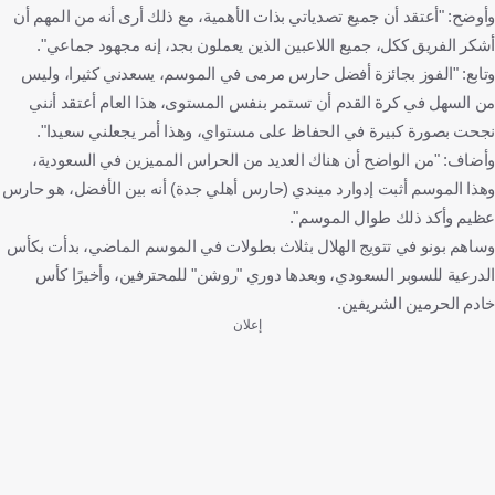
وأوضح: "أعتقد أن جميع تصدياتي بذات الأهمية، مع ذلك أرى أنه من المهم أن
أشكر الفريق ككل، جميع اللاعبين الذين يعملون بجد، إنه مجهود جماعي".
وتابع: "الفوز بجائزة أفضل حارس مرمى في الموسم، يسعدني كثيرا، وليس
من السهل في كرة القدم أن تستمر بنفس المستوى، هذا العام أعتقد أنني
نجحت بصورة كبيرة في الحفاظ على مستواي، وهذا أمر يجعلني سعيدا".
وأضاف: "من الواضح أن هناك العديد من الحراس المميزين في السعودية،
وهذا الموسم أثبت إدوارد ميندي (حارس أهلي جدة) أنه بين الأفضل، هو حارس
عظيم وأكد ذلك طوال الموسم".
وساهم بونو في تتويج الهلال بثلاث بطولات في الموسم الماضي، بدأت بكأس
الدرعية للسوبر السعودي، وبعدها دوري "روشن" للمحترفين، وأخيرًا كأس
خادم الحرمين الشريفين.
إعلان