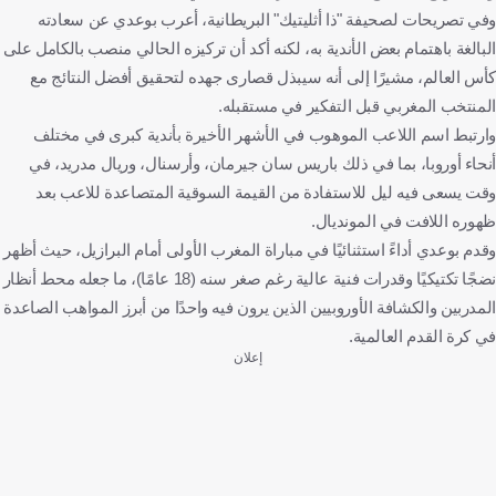
وفي تصريحات لصحيفة "ذا أثليتيك" البريطانية، أعرب بوعدي عن سعادته
البالغة باهتمام بعض الأندية به، لكنه أكد أن تركيزه الحالي منصب بالكامل على
كأس العالم، مشيرًا إلى أنه سيبذل قصارى جهده لتحقيق أفضل النتائج مع
المنتخب المغربي قبل التفكير في مستقبله.
وارتبط اسم اللاعب الموهوب في الأشهر الأخيرة بأندية كبرى في مختلف
أنحاء أوروبا، بما في ذلك باريس سان جيرمان، وأرسنال، وريال مدريد، في
وقت يسعى فيه ليل للاستفادة من القيمة السوقية المتصاعدة للاعب بعد
ظهوره اللافت في المونديال.
وقدم بوعدي أداءً استثنائيًا في مباراة المغرب الأولى أمام البرازيل، حيث أظهر
نضجًا تكتيكيًا وقدرات فنية عالية رغم صغر سنه (18 عامًا)، ما جعله محط أنظار
المدربين والكشافة الأوروبيين الذين يرون فيه واحدًا من أبرز المواهب الصاعدة
في كرة القدم العالمية.
إعلان