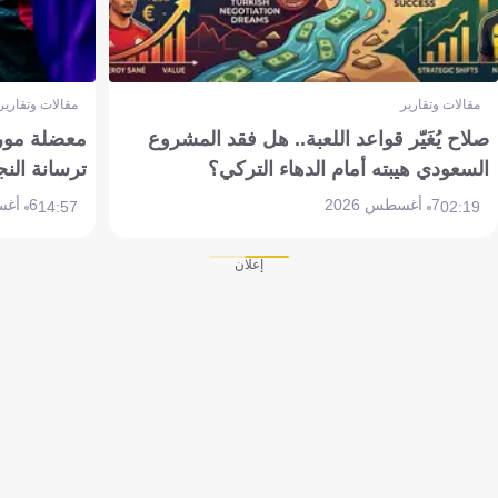
مقالات وتقارير
مقالات وتقارير
صلاح يُغَيّر قواعد اللعبة.. هل فقد المشروع
معضلة مورين
السعودي هيبته أمام الدهاء التركي؟
ترسانة النج
7 أغسطس 2026
6 أغسطس 2026
14:57
02:19
إعلان