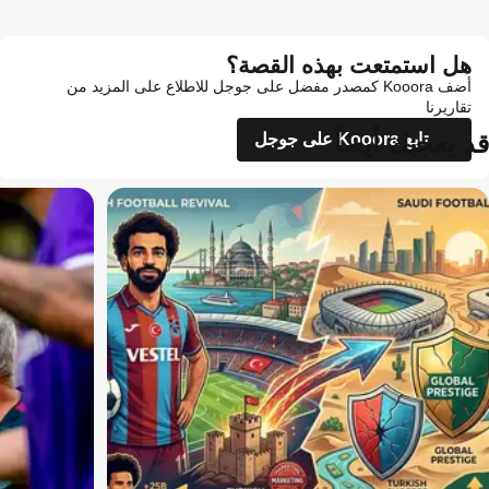
هل استمتعت بهذه القصة؟
أضف Kooora كمصدر مفضل على جوجل للاطلاع على المزيد من
تقاريرنا
قد يعجبك أيضاً
تابع Kooora على جوجل