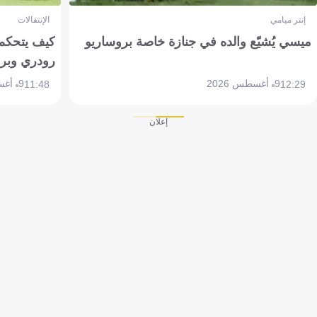
إنتر ميامي
الإنتقالات
ميسي يُشيّع والده في جنازة خاصة بروساريو
كيف يتحكم 
رودري وبر
9 أغسطس 2026
9 أغسطس 2026
11:48
12:29
إعلان