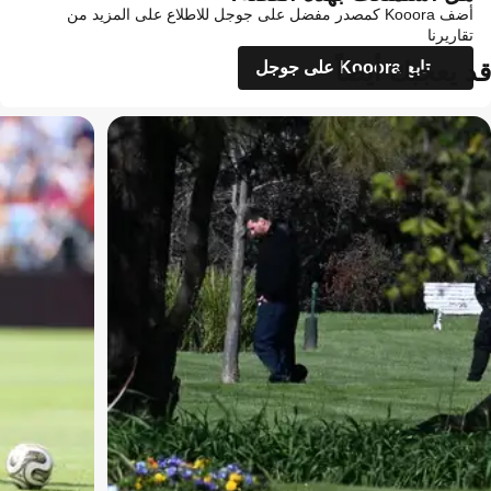
أضف Kooora كمصدر مفضل على جوجل للاطلاع على المزيد من
تقاريرنا
قد يعجبك أيضاً
تابع Kooora على جوجل