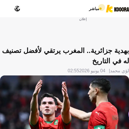
مباشر
إعلان
بهدية جزائرية.. المغرب يرتقي لأفضل تصنيف
له في التاريخ
لؤي محمد
04 يونيو 2026
02:55