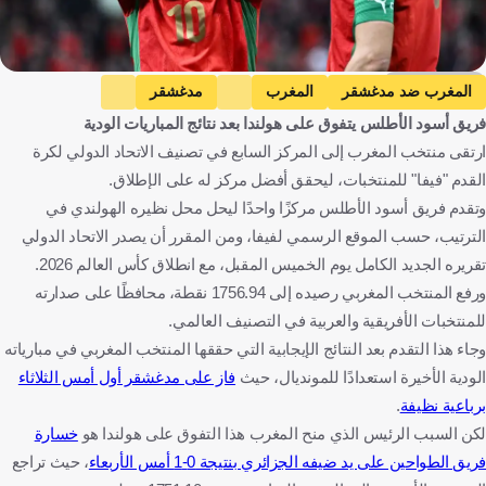
Getty Images
المغرب ضد مدغشقر
المغرب
مدغشقر
فريق أسود الأطلس يتفوق على هولندا بعد نتائج المباريات الودية
المباريات الودية
المغرب ضد النرويج
النرويج
ارتقى منتخب المغرب إلى المركز السابع في تصنيف الاتحاد الدولي لكرة
هولندا ضد الجزائر
هولندا
الجزائر
القدم "فيفا" للمنتخبات، ليحقق أفضل مركز له على الإطلاق.
البرازيل ضد المغرب
البرازيل
كأس العالم
المغرب
وتقدم فريق أسود الأطلس مركزًا واحدًا ليحل محل نظيره الهولندي في
مدغشقر
النرويج
الولايات المتحدة
هولندا
الجزائر
الترتيب، حسب الموقع الرسمي لفيفا، ومن المقرر أن يصدر الاتحاد الدولي
تقريره الجديد الكامل يوم الخميس المقبل، مع انطلاق كأس العالم 2026.
البرازيل
كرة قدم
ورفع المنتخب المغربي رصيده إلى 1756.94 نقطة، محافظًا على صدارته
للمنتخبات الأفريقية والعربية في التصنيف العالمي.
وجاء هذا التقدم بعد النتائج الإيجابية التي حققها المنتخب المغربي في مبارياته
الودية الأخيرة استعدادًا للمونديال، حيث
فاز على مدغشقر أول أمس الثلاثاء
برباعية نظيفة
.
لكن السبب الرئيس الذي منح المغرب هذا التفوق على هولندا هو
خسارة
فريق الطواحين على يد ضيفه الجزائري بنتيجة 0-1 أمس الأربعاء
، حيث تراجع