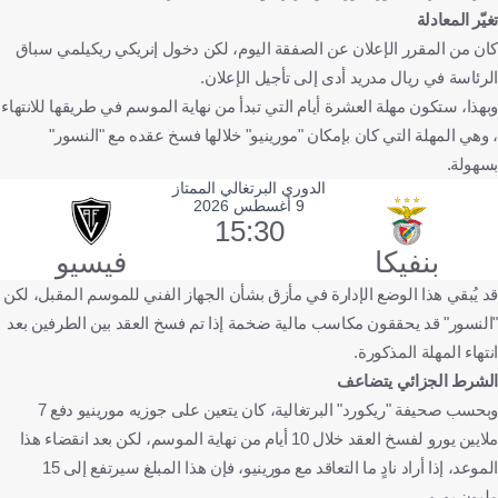
تغيّر المعادلة
كان من المقرر الإعلان عن الصفقة اليوم، لكن دخول إنريكي ريكيلمي سباق
الرئاسة في ريال مدريد أدى إلى تأجيل الإعلان.
وبهذا، ستكون مهلة العشرة أيام التي تبدأ من نهاية الموسم في طريقها للانتهاء
، وهي المهلة التي كان بإمكان "مورينيو" خلالها فسخ عقده مع "النسور"
بسهولة.
الدوري البرتغالي الممتاز
9 أغسطس 2026
15:30
بنفيكا
فيسيو
قد يُبقي هذا الوضع الإدارة في مأزق بشأن الجهاز الفني للموسم المقبل، لكن
"النسور" قد يحققون مكاسب مالية ضخمة إذا تم فسخ العقد بين الطرفين بعد
انتهاء المهلة المذكورة.
الشرط الجزائي يتضاعف
وبحسب صحيفة "ريكورد" البرتغالية، كان يتعين على جوزيه مورينيو دفع 7
ملايين يورو لفسخ العقد خلال 10 أيام من نهاية الموسم، لكن بعد انقضاء هذا
الموعد، إذا أراد نادٍ ما التعاقد مع مورينيو، فإن هذا المبلغ سيرتفع إلى 15
مليون يورو.