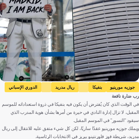
Getty Images
جوزيه مورينيو
بنفيكا
ريال مدريد
الدوري الإسباني
رب ضارة نافعة
البرتغال
إسبانيا
كرة قدم
في الوقت الذي كان يُفترض أن يكون فيه بنفيكا في ذروة استعداداته للموسم
المقبل، لا تزال إدارة النادي في حيرة من أمرها بشأن هوية المدرب الذي
سيقود "النسور" في الموسم المقبل.
ويملك جوزيه مورينيو عقدًا ساريًا، لكن كل شيء متفق عليه للانتقال إلى ريال
مدريد، شريطة فوز فلورنتينو بيريز في الانتخابات الرئاسية.