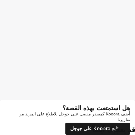
هل استمتعت بهذه القصة؟
أضف Kooora كمصدر مفضل على جوجل للاطلاع على المزيد من
تقاريرنا
قد يعجبك أيضاً
تابع Kooora على جوجل