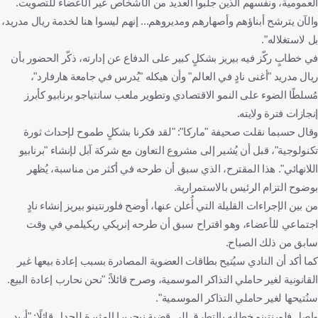
العمومية، ونفسهم الذين جلبوا العديد من الأشخاص غير الأعضاء للتصويت.
والآن يترشح أبناؤهم وأصهارهم ومديروهم... إنهم ليسوا هنا لخدمة ريال مدريد،
بل لاستغلاله".
في خطابٍ ركّز فيه بيريز بشكلٍ كبير على الدفاع عن إدارته، ذكّر الحضور بأن
ريال مدريد "أغنى نادٍ في العالم" وأن هيكله "يُدرس في جامعة هارفارد"،
مُسلطًا الضوء على النمو الاقتصادي وتطوير ملعب سانتياجو برنابيو كأبرز
إنجازات فترة ولايته.
وقال حسبما نقلت صحيفة "ماركا": "لقد فكرنا بشكلٍ طموح لإحداث ثورة
تكنولوجية"، قبل أن يُشير إلى مشروع التعاون مع شركة آبل لإنشاء "برنابيو
اللانهائي". هذا المقترح، الذي سبق أن طرحه في أكثر من مناسبة، يُظهر
بوضوح التزام الرئيس بالاستمرارية.
من بين الإجراءات القليلة التي أُعلن عنها، أوضح فلورنتينو بيريز إنشاء نادٍ
اجتماعي للأعضاء، وهو اقتراح سبق أن طرحه إنريكي ريكيلمي في وقت
سابق من ذلك الصباح.
كما أكد أن النادي سيُتيح بطاقات العضوية المصادرة بسبب إعادة بيعها غير
القانونية لغير حاملي التذاكر الموسمية، وصرح قائلاً: "نحن نحارب إعادة البيع.
سنُتيحها لغير حاملي التذاكر الموسمية".
واصل فلورنتينو خطابه بالتطرق إلى قضية نيجريرا المثيرة للجدل قائلًا: "أريد