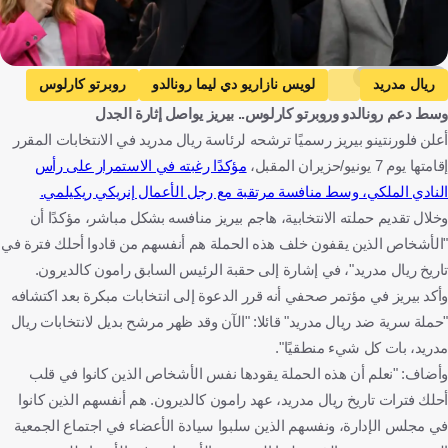
Getty Images
ريال مدريد
لويس نازاريو دي ليما رونالدو
روبرتو كارلوس
وسط دعم رونالدو وروبرتو كارلوس.. بيريز يواصل إثارة الجدل
برشلونة
إسبانيا
البرازيل
كرة قدم
أعلن فلورنتينو بيريز رسميًا ترشحه لرئاسة ريال مدريد في الانتخابات المقرر
إقامتها يوم 7 يونيو/حزيران المقبل،
مؤكدًا رغبته في الاستمرار على رأس
النادي الملكي، وسط منافسة مرتقبة مع رجل الأعمال إنريكي ريكيلمي.
وخلال تقديم حملته الانتخابية، هاجم بيريز منافسه بشكل مباشر، مؤكدًا أن
"الأشخاص الذين يقفون خلف هذه الحملة هم أنفسهم من قادوا أحلك فترة في
تاريخ ريال مدريد"، في إشارة إلى حقبة الرئيس السابق رامون كالديرون.
وأكد بيريز في مؤتمر صحفي أنه قرر الدعوة إلى انتخابات مبكرة بعد اكتشافه
"حملة سرية ضد ريال مدريد" قائلا: "الآن وقد ظهر مرشح بديل لانتخابات ريال
مدريد، بات كل شيء منطقيًا".
وأضاف: "نعلم أن هذه الحملة يقودها نفس الأشخاص الذين كانوا في قلب
أحلك فترات تاريخ ريال مدريد، عهد رامون كالديرون. هم أنفسهم الذين كانوا
في مجلس الإدارة، ونفسهم الذين سلبوا سيادة الأعضاء في اجتماع الجمعية