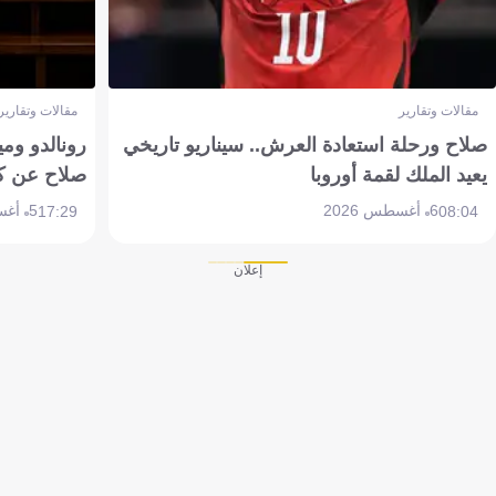
مقالات وتقارير
مقالات وتقارير
صلاح ورحلة استعادة العرش.. سيناريو تاريخي
رونالدو وم
يعيد الملك لقمة أوروبا
صلاح عن ك
6 أغسطس 2026
5 أغسطس 2026
17:29
08:04
إعلان