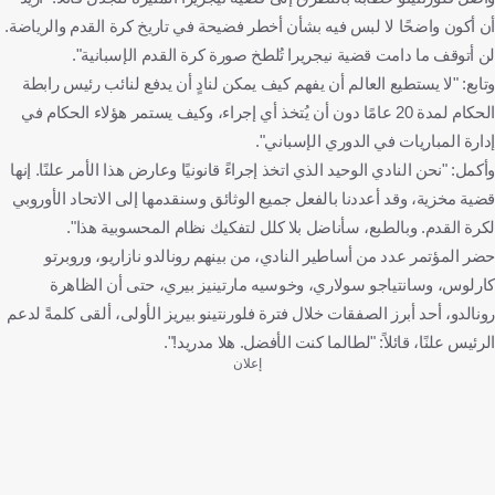
أن أكون واضحًا لا لبس فيه بشأن أخطر فضيحة في تاريخ كرة القدم والرياضة.
لن أتوقف ما دامت قضية نيجريرا تُلطخ صورة كرة القدم الإسبانية".
وتابع: "لا يستطيع العالم أن يفهم كيف يمكن لنادٍ أن يدفع لنائب رئيس رابطة
الحكام لمدة 20 عامًا دون أن يُتخذ أي إجراء، وكيف يستمر هؤلاء الحكام في
إدارة المباريات في الدوري الإسباني".
وأكمل: "نحن النادي الوحيد الذي اتخذ إجراءً قانونيًا وعارض هذا الأمر علنًا. إنها
قضية مخزية، وقد أعددنا بالفعل جميع الوثائق وسنقدمها إلى الاتحاد الأوروبي
لكرة القدم. وبالطبع، سأناضل بلا كلل لتفكيك نظام المحسوبية هذا".
حضر المؤتمر عدد من أساطير النادي، من بينهم رونالدو نازاريو، وروبرتو
كارلوس، وسانتياجو سولاري، وخوسيه مارتينيز بيري، حتى أن الظاهرة
رونالدو، أحد أبرز الصفقات خلال فترة فلورنتينو بيريز الأولى، ألقى كلمةً لدعم
الرئيس علنًا، قائلاً: "لطالما كنت الأفضل. هلا مدريد!".
إعلان