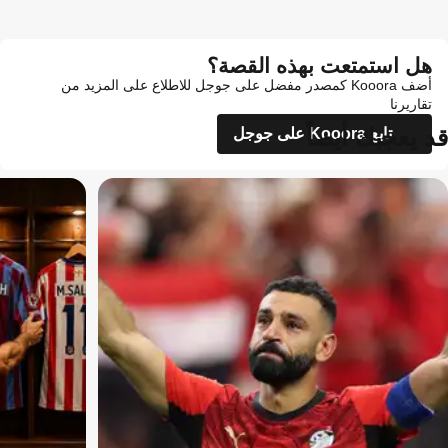
هل استمتعت بهذه القصة؟
أضف Kooora كمصدر مفضل على جوجل للاطلاع على المزيد من
تقاريرنا
قد يعجبك أيضاً
تابع Kooora على جوجل