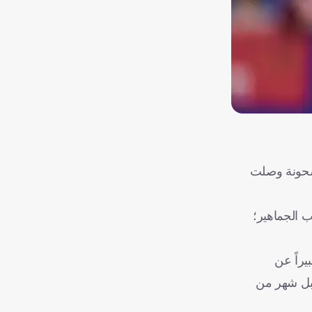
مشحونة وصلت
ب الجماهير؛
راً عن
بل شهر من