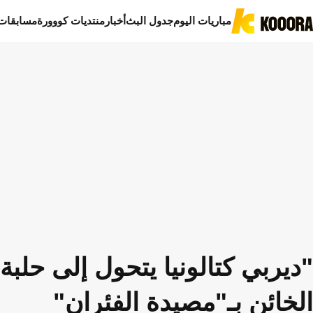
مباريات اليوم
جدول البث
أخبار
منتديات كووورة
مسابقات
"ديربي كتالونيا يتحول إلى حلب
الخائن بـ"مصيدة الفئران"