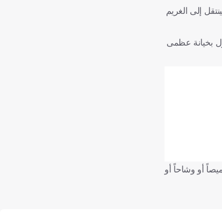
لخطوة العدائية إلى الصيف الماضي، حين غادر الحارس صاحب الـ 24 عاماً النادي الذي ترعرع فيه منذ سن الـ15، لينتقل إلى الغريم
ل بخيانة عظمى
اً أو وشاحاً أو