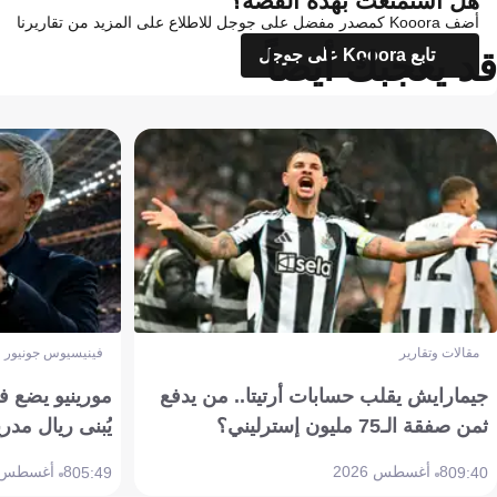
هل استمتعت بهذه القصة؟
أضف Kooora كمصدر مفضل على جوجل للاطلاع على المزيد من تقاريرنا
قد يعجبك أيضاً
تابع Kooora على جوجل
مقالات وتقارير
فينيسيوس جونيور
جيمارايش يقلب حسابات أرتيتا.. من يدفع
مورينيو يضع ف
ثمن صفقة الـ75 مليون إسترليني؟
يُبنى ريال مدري
8 أغسطس 2026
8 أغسطس 2026
05:49
09:40