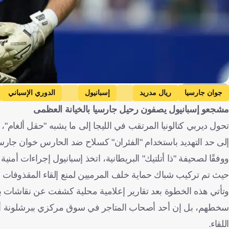
Getty Images
جوان جارسيا
ريال مدريد
إسبانيول
الدوري الإسباني
مشجعو إسبانيول يصفون رحيل جارسيا بالخيانة العظمى
تحول ديربي كتالونيا المرتقب في الليجا إلى ما يشبه "حقل ألغام
إلى حد التهديد باستخدام "الفئران" كسلاح ضد الحارس خوان جارسي
ووفقًا لصحيفة "ذا أتلتيك" البريطانية، اتخذ إسبانيول إجراءات أ
حيث تم تركيب شباك حماية خلف المرميين لمنع إلقاء المقذوفات ع
وتأتي هذه الخطوة بعد تقارير إعلامية محلية كشفت عن نقاشات ب
سخطهم، بل إن أحد أصحاب المتاجر في سوق مركزي ببرشلونة أكد
اللقاء.