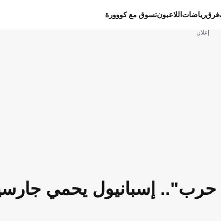
فرق
رياضات
اللاعبون
تسوق مع كووورة
إعلان
ة حرب".. إسبانيول يحمي جارسي