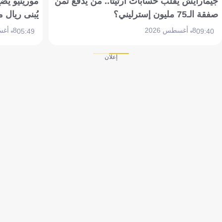
جيمارايش يقلب حسابات أرتيتا.. من يدفع ثمن
مورينيو يض
صفقة الـ75 مليون إسترليني؟
يُبنى ريال 
8 أغسطس 2026
8 أغسطس 2026
05:49
09:40
إعلان