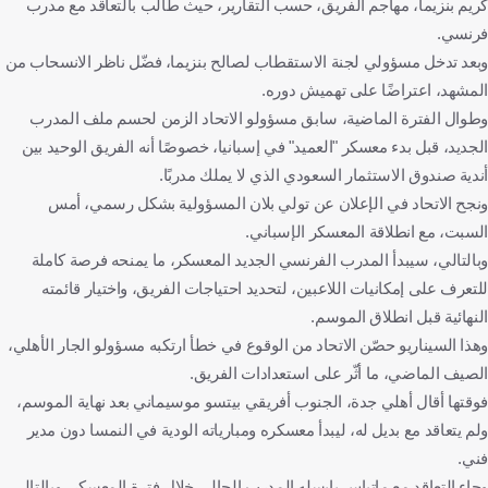
كريم بنزيما، مهاجم الفريق، حسب التقارير، حيث طالب بالتعاقد مع مدرب
فرنسي.
وبعد تدخل مسؤولي لجنة الاستقطاب لصالح بنزيما، فضّل ناظر الانسحاب من
المشهد، اعتراضًا على تهميش دوره.
وطوال الفترة الماضية، سابق مسؤولو الاتحاد الزمن لحسم ملف المدرب
الجديد، قبل بدء معسكر "العميد" في إسبانيا، خصوصًا أنه الفريق الوحيد بين
أندية صندوق الاستثمار السعودي الذي لا يملك مدربًا.
ونجح الاتحاد في الإعلان عن تولي بلان المسؤولية بشكل رسمي، أمس
السبت، مع انطلاقة المعسكر الإسباني.
وبالتالي، سيبدأ المدرب الفرنسي الجديد المعسكر، ما يمنحه فرصة كاملة
للتعرف على إمكانيات اللاعبين، لتحديد احتياجات الفريق، واختيار قائمته
النهائية قبل انطلاق الموسم.
وهذا السيناريو حصّن الاتحاد من الوقوع في خطأ ارتكبه مسؤولو الجار الأهلي،
الصيف الماضي، ما أثّر على استعدادات الفريق.
فوقتها أقال أهلي جدة، الجنوب أفريقي بيتسو موسيماني بعد نهاية الموسم،
ولم يتعاقد مع بديل له، ليبدأ معسكره ومبارياته الودية في النمسا دون مدير
فني.
وجاء التعاقد مع ماتياس يايسله المدرب الحالي خلال فترة المعسكر، وبالتالي