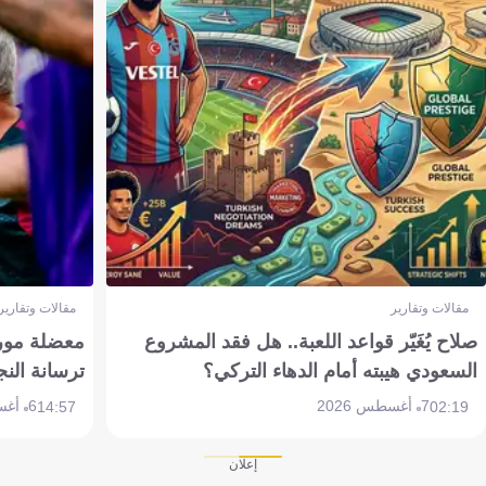
مقالات وتقارير
مقالات وتقارير
صلاح يُغَيّر قواعد اللعبة.. هل فقد المشروع
معضلة مورين
السعودي هيبته أمام الدهاء التركي؟
ترسانة النج
7 أغسطس 2026
6 أغسطس 2026
14:57
02:19
إعلان