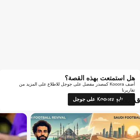
هل استمتعت بهذه القصة؟
أضف Kooora كمصدر مفضل على جوجل للاطلاع على المزيد من
تقاريرنا
قد يعجبك أيضاً
تابع Kooora على جوجل