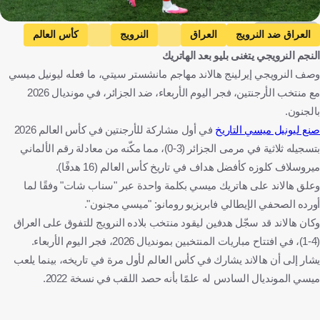
Getty Images
العراق ضد النرويج
العراق
النرويج
كأس العالم
النجم النرويجي يتغنى بليو بعد الهاتريك
الأرجنتين ضد الجزائر
الأرجنتين
الجزائر
وصف النرويجي إيرلينج هالاند مهاجم مانشستر سيتي، ما فعله ليونيل ميسي
ليونيل ميسي
إرلينج هالاند
العراق
النرويج
الولايات المتحدة
مع منتخب الأرجنتين، فجر اليوم الأربعاء، ضد الجزائر، في مونديال 2026
الأرجنتين
الجزائر
كرة قدم
بالجنون.
صنع ليونيل ميسي التاريخ
في أول مشاركة للأرجنتين في كأس العالم 2026
بتسجيله ثلاثية في مرمى الجزائر (3-0)، مما مكّنه من معادلة رقم الألماني
ميروسلاف كلوزه كأفضل هداف في تاريخ كأس العالم (16 هدفًا).
وعلق هالاند على هاتريك ميسي بكلمة واحدة عبر "سناب شات" وفقًا لما
أورده الصحفي الإيطالي فابريزيو رومانو: "ميسي مجنون".
وكان هالاند قد سجّل هدفين ليقود منتخب بلاده النرويج للتفوق على العراق
(4-1)، في افتتاح مباريات المنتخبين بمونديال 2026، فجر اليوم الأربعاء.
يشار إلى أن هالاند يشارك في كأس العالم لأول مرة في تاريخه، بينما يلعب
ميسي المونديال السادس له علمًا بأنه حصد اللقب في نسخة 2022.