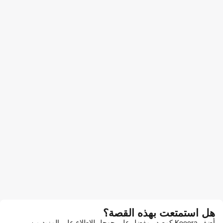
هل استمتعت بهذه القصة؟
أضف Kooora كمصدر مفضل على جوجل للاطلاع على المزيد من