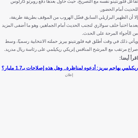
تفاعل فلورنتينو نفسه مع التصريح، حيث حاول بعدها دفع روبرتو كارلوس
للحديث أمام الحضور.
إلا أن الظهير البرازيلي السابق فضّل الهروب من الموقف بطريقة طريفة،
بعدما اختبأ خلف سولاري لتجنب الحديث أمام الجماهير، وهو ما أضفى المزيد
من الأجواء المرحة على الحدث.
ويأتي ذلك في وقت أطلق فيه فلورنتينو بيريز حملته الانتخابية رسميًا، وسط
صراع مرتقب مع المرشح المنافس إنريكي ريكيلمي على رئاسة ريال مدريد.
اقرأ أيضا:
ريكيلمي يهاجم بيريز: أدعوه لمناظرة.. وهل هذه إصلاحات بـ1.7 مليار؟
إعلان