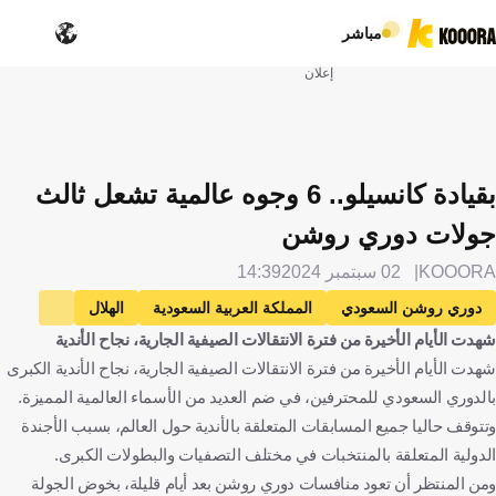
مباشر
إعلان
بقيادة كانسيلو.. 6 وجوه عالمية تشعل ثالث
جولات دوري روشن
KOOORA
02 سبتمبر 2024
14:39
دوري روشن السعودي
المملكة العربية السعودية
الهلال
شهدت الأيام الأخيرة من فترة الانتقالات الصيفية الجارية، نجاح الأندية
الاتحاد
النصر
الأهلي
الرياض
شهدت الأيام الأخيرة من فترة الانتقالات الصيفية الجارية، نجاح الأندية الكبرى
دانيلو بيريرا
البرتغال
جواو كانسيلو
إيفان توني
إنجلترا
بالدوري السعودي للمحترفين، في ضم العديد من الأسماء العالمية المميزة.
محمد سيماكان
فرنسا
ماركوس ليوناردو
البرازيل
وتتوقف حاليا جميع المسابقات المتعلقة بالأندية حول العالم، بسبب الأجندة
ويسلي جاسوفا
كرة قدم
الدولية المتعلقة بالمنتخبات في مختلف التصفيات والبطولات الكبرى.
ومن المنتظر أن تعود منافسات دوري روشن بعد أيام قليلة، بخوض الجولة