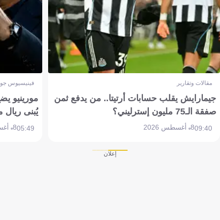
مقالات وتقارير
فينيسيوس جون
جيمارايش يقلب حسابات أرتيتا.. من يدفع ثمن
مورينيو يض
صفقة الـ75 مليون إسترليني؟
يُبنى ريال 
8 أغسطس 2026
8 أغسطس 2026
05:49
09:40
إعلان