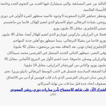
الثالثة من عمر المسابقة، والتي سيشارك فيها العديد من النجوم الجدد وخاصة
الأسماء العالمية.
وتنتظر جماهير الكرة السعودية 6 وجوه عالمية ستظهر للمرة الأولى في دوري
روشن، بقيادة البرتغالي جواو كانسيلو الذي انضم للهلال، قادما من مانشستر
سيتي الإنجليزي، مقابل 25 مليون يورو.
فضلا عن البرازيلي ماركوس ليوناردو الذي انضم للهلال أيضا، مقابل 40 مليون
يورو، قادما من بنفيكا البرتغالي، بينما سيظهر مع أهلي جدة، المهاجم
الإنجليزي إيفان توني، بعد التعاقد معه من برينتفورد، مقابل 42 مليونا.
وفي النصر، سيظهر الثنائي الجديد المتمثل في الفرنسي محمد سيماكان
والبرازيلي ويسلي جاسوفا، حيث انضم الأول من لايبزيج الألماني، مقابل 45
مليون يورو، والثاني من كورينثيانز البرازيلي، مقابل 18 مليونا.
أما الصفقة السادسة، فتتمثل في لاعب الوسط البرتغالي دانيلو بيريرا، نجم
باريس سان جيرمان الفرنسي الذي بات قاب قوسين أو أدنى من الالتحاق
بصفوف اتحاد جدة قبل ساعات من نهاية الميركاتو.
اشترك الآن على شاهد للاستمتاع بأبرز مباريات دوري روشن السعودي
إعلان