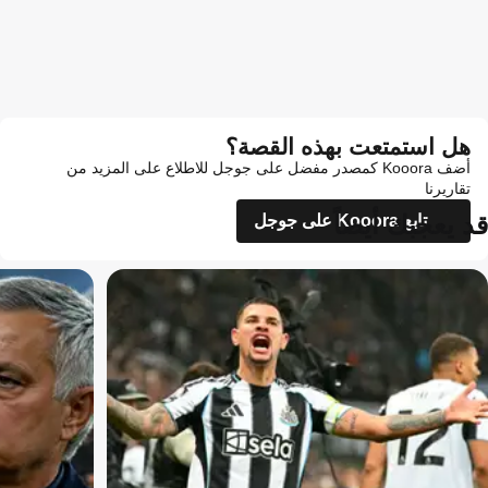
هل استمتعت بهذه القصة؟
أضف Kooora كمصدر مفضل على جوجل للاطلاع على المزيد من
تقاريرنا
قد يعجبك أيضاً
تابع Kooora على جوجل