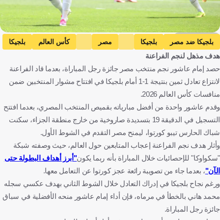
Getty Images
بلجيكا ضد مصر
بلجيكا
مصر
كأس العالم
بلجيكا
هدف مذهل لنجم الفراعنة
مصر
الولايات المتحدة
كرة قدم
حصد إمام عاشور نجم منتخب مصر جائزة رجل المباراة، بعدما قاد الفراعنة
لانتزاع تعادل ثمين بنتيجة 1-1 أمام بلجيكا في افتتاح مشوار المنتخبين ضمن
منافسات كأس العالم 2026.
وقدم عاشور واحدة من أفضل مبارياته بقميص المنتخب المصري، بعدما افتتح
التسجيل في الدقيقة 19 بتسديدة صاروخية من خارج منطقة الجزاء، سكنت
شباك الحارس تيبو كورتوا، ليمنح مصر التقدم في الشوط الأول.
وأثار هدف نجم الفراعنة إعجاب المتابعين حول العالم، حيث وصفته شبكة
"سكواوكا" للإحصائيات خلال المباراة بأنه ربما يكون
"أبرز أهداف البطولة حتى
الآن"
، بعدما جاء من تصويبة رائعة عجز كورتوا عن التعامل معها.
ورغم نجاح بلجيكا في إدراك التعادل خلال الشوط الثاني بهدف عكسي سجله
محمد هاني بالخطأ في مرماه، فإن أداء إمام عاشور منحه الأفضلية في سباق
جائزة رجل المباراة.