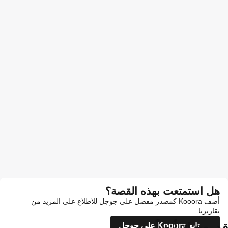
هل استمتعت بهذه القصة؟
أضف Kooora كمصدر مفضل على جوجل للاطلاع على المزيد من
تقاريرنا
قد يعجبك أيضاً
تابع Kooora على جوجل