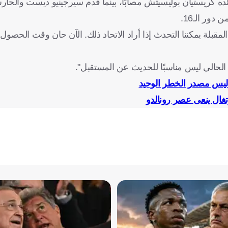
ائده كريستيان بوليسيتش مصابًا، بينما قدم سيرجينيو ديست والح
ور الـ16.
المقبلة يمكننا التحدث إذا أراد الاتحاد ذلك. الآن حان وقت الحص
وقت الحالي ليس مناسبًا للحديث عن المستقبل".
ح ليس مصدر الخطر الوحيد
رتغال ينعى عصر رونالدو