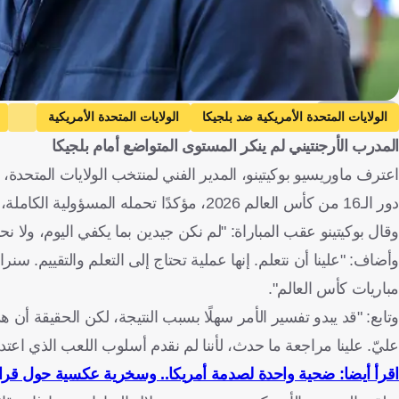
Getty Images
الولايات المتحدة الأمريكية ضد بلجيكا
الولايات المتحدة الأمريكية
المدرب الأرجنتيني لم ينكر المستوى المتواضع أمام بلجيكا
كرة قدم
دور الـ16 من كأس العالم 2026، مؤكدًا تحمله المسؤولية الكاملة، فيما ترك الباب مفتوحًا بشأن مستقبله مع المنتخب.
وقال بوكيتينو عقب المباراة: "لم نكن جيدين بما يكفي اليوم، ولا ن
وأضاف: "علينا أن نتعلم. إنها عملية تحتاج إلى التعلم والتقييم. سنرا
مباريات كأس العالم".
وتابع: "قد يبدو تفسير الأمر سهلًا بسبب النتيجة، لكن الحقيقة أن 
عليّ. علينا مراجعة ما حدث، لأننا لم نقدم أسلوب اللعب الذي اعتدنا
اقرأ أيضا: ضحية واحدة لصدمة أمريكا.. وسخرية عكسية حول قرا