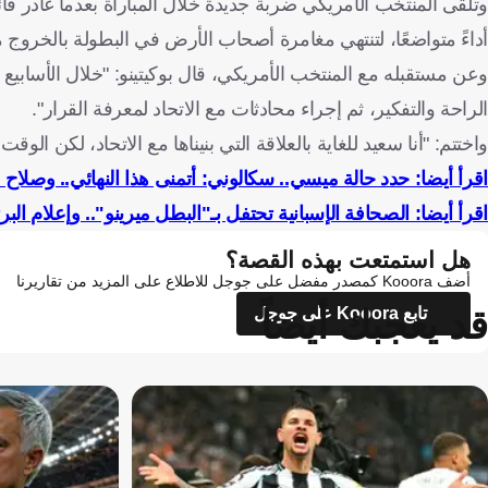
وتلقى المنتخب الأمريكي ضربة جديدة خلال المباراة بعدما غادر ق
أداءً متواضعًا، لتنتهي مغامرة أصحاب الأرض في البطولة بالخروج من د
وعن مستقبله مع المنتخب الأمريكي، قال بوكيتينو: "خلال الأسابيع 
الراحة والتفكير، ثم إجراء محادثات مع الاتحاد لمعرفة القرار".
واختتم: "أنا سعيد للغاية بالعلاقة التي بنيناها مع الاتحاد، لكن ال
اقرأ أيضا: حدد حالة ميسي.. سكالوني: أتمنى هذا النهائي.. وصلا
اقرأ أيضا: الصحافة الإسبانية تحتفل بـ"البطل ميرينو".. وإعلام الب
هل استمتعت بهذه القصة؟
أضف Kooora كمصدر مفضل على جوجل للاطلاع على المزيد من تقاريرنا
قد يعجبك أيضاً
تابع Kooora على جوجل