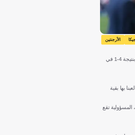
يكا
الأرجنتين
اعترف ماوريسيو بوكيتينو، المدير الفني لمنتخب الولايات المتحدة، بأن فريقه لم يكن بالمستوى المطلوب خلال الخسارة أمام بلجيكا بنتيجة 4-1 في
بنا بها بقية
 المسؤولية تقع