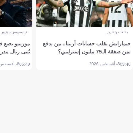
مقالات وتقارير
فينيسيوس جونيور
جيمارايش يقلب حسابات أرتيتا.. من يدفع
مورينيو يضع ف
ثمن صفقة الـ75 مليون إسترليني؟
يُبنى ريال مدري
8 أغسطس 2026
8 أغسطس 2026
05:49
09:40