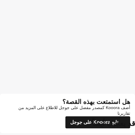
هل استمتعت بهذه القصة؟
أضف Kooora كمصدر مفضل على جوجل للاطلاع على المزيد من
تقاريرنا
قد يعجبك أيضاً
تابع Kooora على جوجل