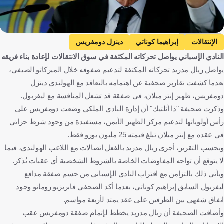
Getty Images
الإنتقالات
إبراهيما كوناتي
دينزل دومفريس
النادي الإسباني يواصل تحركاته المكثفة في سوق الانتقالات لإعادة بناء فريقه
ريال مدريد ضد أتلتيك بيلباو
ريال مدريد
أتلتيك بيلباو
يواصل ريال مدريد تحركاته المكثفة لتدعيم صفوفه خلال الميركاتو الصيفي،
الدوري الإسباني
بولونيا ضد إنتر
بولونيا
إنتر
بعدما كشفت تقارير صحفية عن اهتمامه بالتعاقد مع الهولندي دينزل
الدوري الإيطالي
ليفربول ضد برينتفورد
ليفربول
دومفريس، ظهير إنتر ميلان، في صفقة قد تشعل المنافسة مع ليفربول.
برينتفورد
الدوري الإنجليزي الممتاز
فرنسا
هولندا
وذكرت صحيفة "ذا أثلتيك" أن إدارة النادي الملكي وضعت دومفريس على
رأس أولوياتها لتدعيم مركز الظهير الأيمن، مستفيدة من وجود شرط جزائي
إسبانيا
إيطاليا
إنجلترا
كرة قدم
في عقده مع إنتر ميلان تبلغ قيمته 25 مليون يورو فقط.
وبحسب التقرير، أجرى ريال مدريد بالفعل اتصالات مع اللاعب الهولندي، فيما
لا يتوقع أن تواجه المفاوضات الخاصة بالشروط الشخصية أي عقبات تُذكر.
ويأتي ذلك بالتزامن مع اقتراب النادي الإسباني من حسم صفقة مدافع
ليفربول السابق إبراهيم كوناتي، بعدما أكد الصحفي فابريزيو رومانو وجود
اتفاق شفهي بين الطرفين على عقد يمتد لأربعة مواسم.
وأضافت الصحيفة أن ريال مدريد يخطط لإتمام صفقة دومفريس عقب