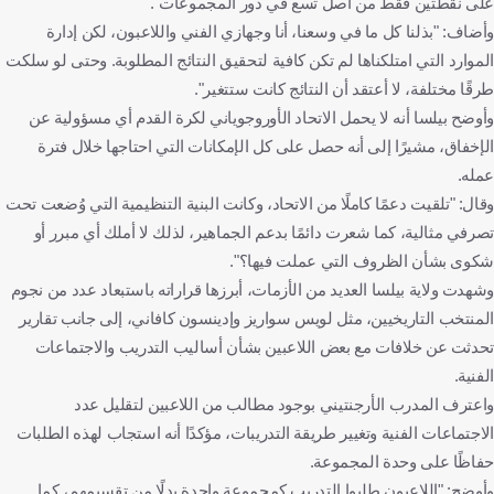
على نقطتين فقط من أصل تسع في دور المجموعات".
وأضاف: "بذلنا كل ما في وسعنا، أنا وجهازي الفني واللاعبون، لكن إدارة
الموارد التي امتلكناها لم تكن كافية لتحقيق النتائج المطلوبة. وحتى لو سلكت
طرقًا مختلفة، لا أعتقد أن النتائج كانت ستتغير".
وأوضح بيلسا أنه لا يحمل الاتحاد الأوروجوياني لكرة القدم أي مسؤولية عن
الإخفاق، مشيرًا إلى أنه حصل على كل الإمكانات التي احتاجها خلال فترة
عمله.
وقال: "تلقيت دعمًا كاملًا من الاتحاد، وكانت البنية التنظيمية التي وُضعت تحت
تصرفي مثالية، كما شعرت دائمًا بدعم الجماهير، لذلك لا أملك أي مبرر أو
شكوى بشأن الظروف التي عملت فيها؟".
وشهدت ولاية بيلسا العديد من الأزمات، أبرزها قراراته باستبعاد عدد من نجوم
المنتخب التاريخيين، مثل لويس سواريز وإدينسون كافاني، إلى جانب تقارير
تحدثت عن خلافات مع بعض اللاعبين بشأن أساليب التدريب والاجتماعات
الفنية.
واعترف المدرب الأرجنتيني بوجود مطالب من اللاعبين لتقليل عدد
الاجتماعات الفنية وتغيير طريقة التدريبات، مؤكدًا أنه استجاب لهذه الطلبات
حفاظًا على وحدة المجموعة.
وأوضح: "اللاعبون طلبوا التدريب كمجموعة واحدة بدلًا من تقسيمهم، كما