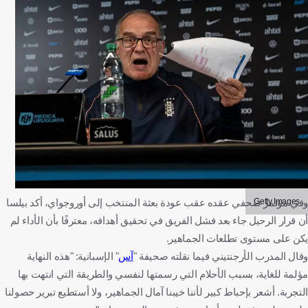
Getty Images
وفي مؤتمر صحفي عقده عقب عودة بعثة المنتخب إلى أوروجواي، أكد بيلسا
أن قرار الرحيل جاء بعد فشل الفريق في تحقيق أهدافه، معترفًا بأن الأداء لم
يكن على مستوى تطلعات الجماهير.
وقال المدرب الأرجنتيني فيما نقلته صحيفة "
آس
" الإسبانية: "هذه النهاية
مؤلمة للغاية، بسبب الأحلام التي رسمتها لنفسي والطريقة التي انتهت بها
التجربة. أشعر بإحباط كبير لأننا خيبنا آمال الجماهير، ولا أستطيع تبرير حصولنا