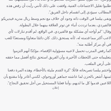
طلبوا تقليل الاجتماعات الفنية. وافقت على ذلك لأنني رأيت أن رفض هذه
المطالب سيؤدي إلى انقسام داخل الفريق".
ونفى بيلسا في الوقت ذاته وجود أي خلاف مع نجم وسط ريال مدريد فيديريكو
فالفيردي، بعدما ترددت أنباء عن توتر العلاقة بينهما خلال البطولة.
وقال: "لم أواجه أي مشكلة مع فالفيردي. في الواقع، لم أقدم تنازلات لأي
لاعب أكثر مما قدمته له، لأنه يستحق ذلك. كان دائمًا متعاونًا ومستعدًا للعب
في أي مركز أطلبه منه".
كما رفض المدرب تحميل لاعبيه مسؤولية الإقصاء، مؤكدًا أنهم التزموا
بتعليماته حتى اللحظات الأخيرة، وأن الفريق استحق نتائج أفضل مما حققه
على أرض الملعب.
واختتم بيلسا تصريحاته قائلًا: "كرة القدم مليئة بالأخطاء، وهذه المرة دفعنا
ثمنها. أشعر بالحزن لما عاشته جماهير أوروجواي، لكنني أغادر وأنا مقتنع بأن
اللاعبين قدموا كل ما لديهم، وأننا فعلنا المستحيل من أجل تحقيق النجاح".
إعلان