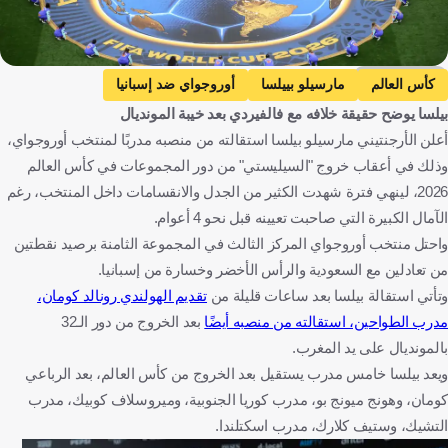
Getty Images
كأس العالم
مارسيلو بييلسا
أوروجواي ضد إسبانيا
بيلسا يوضح حقيقة خلافه مع فالفيردي بعد خيبة المونديال
أوروجواي
إسبانيا
الأرجنتين
أورغواي
إسبانيا
أعلن الأرجنتيني مارسيلو بيلسا استقالته من منصبه مدربًا لمنتخب أوروجواي،
المكسيك
كرة قدم
وذلك في أعقاب خروج "السيليستي" من دور المجموعات في كأس العالم
2026، لينهي فترة شهدت الكثير من الجدل والانقسامات داخل المنتخب، رغم
الآمال الكبيرة التي صاحبت تعيينه قبل نحو 4 أعوام.
واحتل منتخب أوروجواي المركز الثالث في المجموعة الثامنة برصيد نقطتين
من تعادلين مع السعودية والرأس الأخضر وخسارة من إسبانيا.
وتأتي استقالة بيلسا بعد ساعات قليلة من
تقديم الهولندي رونالد كومان،
مدرب الطواحين، استقالته من منصبه أيضًا
بعد الخروج من دور الـ32
بالمونديال على يد المغرب.
ويعد بيلسا خامس مدرب يستقيل بعد الخروج من كأس العالم، بعد الرباعي
كومان، وهونج ميونج بو، مدرب كوريا الجنوبية، وميروسلاف كوبيك، مدرب
التشيك، وستيف كلارك، مدرب اسكتلندا.