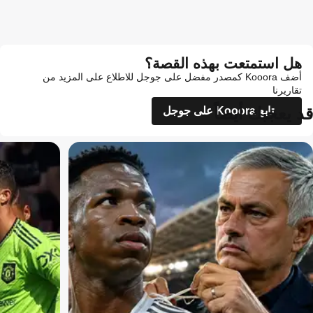
هل استمتعت بهذه القصة؟
أضف Kooora كمصدر مفضل على جوجل للاطلاع على المزيد من
تقاريرنا
قد يعجبك أيضاً
تابع Kooora على جوجل