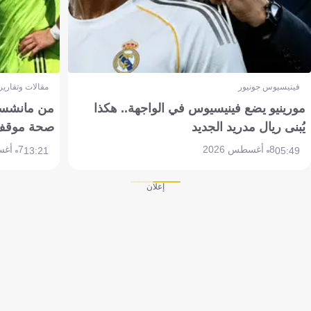
فينيسيوس جونيور
مقالات وتقارير
مورينيو يضع فينيسيوس في الواجهة.. هكذا
من مانشستر
يُبنى ريال مدريد الجديد
صحة موقف تين 
8 أغسطس 2026
7 أغسطس 2026
13:21
05:49
إعلان