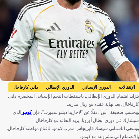
Getty Images
الإنتقالات
الدوري الإسباني
الدوري الإيطالي
داني كارفاخال
يتزايد اهتمام الدوري الإيطالي، باستقطاب النجم الإسباني المخضرم داني
ريال مدريد
كومو
إنتر
إسبانيا
إيطاليا
كارفاخال، بعد نهاية عقده مع ريال مدريد.
كرة قدم
وبحسب صحيفة "آس"، نقلًا عن "لاجازيتا ديللو سبورت"، فإن
كومو
الذي
سيشارك في دوري أبطال أوروبا، يريد التعاقد مع كارفاخال.
ويسعى الإسباني سيسك فابريجاس مدرب كومو، لإقناع مواطنه كارفاخال،
بالانضمام إلى مشروعه مع كومو.