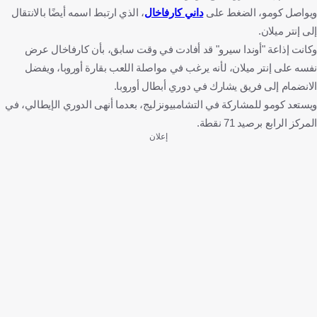
ويواصل كومو، الضغط على
داني كارفاخال
، الذي ارتبط اسمه أيضًا بالانتقال
إلى إنتر ميلان.
وكانت إذاعة "أوندا سيرو" قد أفادت في وقت سابق، بأن كارفاخال عرض
نفسه على إنتر ميلان، لأنه يرغب في مواصلة اللعب بقارة أوروبا، ويفضل
الانضمام إلى فريق يشارك في دوري أبطال أوروبا.
ويستعد كومو للمشاركة في التشامبيونزليج، بعدما أنهى الدوري الإيطالي، في
المركز الرابع برصيد 71 نقطة.
إعلان