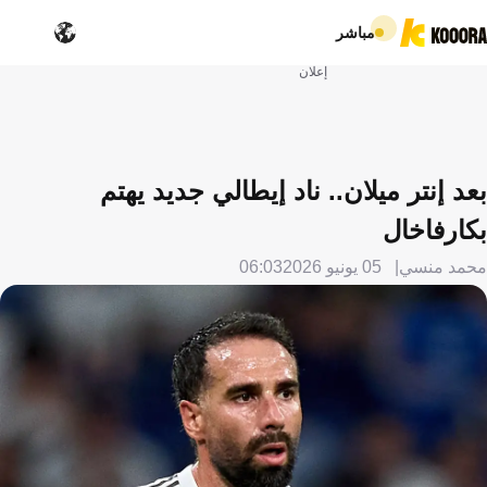
مباشر
إعلان
بعد إنتر ميلان.. ناد إيطالي جديد يهتم
بكارفاخال
محمد منسي
05 يونيو 2026
06:03