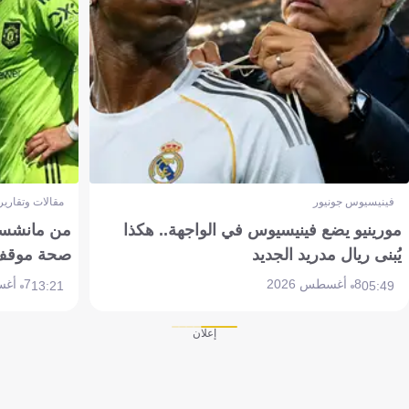
فينيسيوس جونيور
مقالات وتقارير
مورينيو يضع فينيسيوس في الواجهة.. هكذا
من مانشستر
يُبنى ريال مدريد الجديد
صحة موقف تين 
8 أغسطس 2026
7 أغسطس 2026
13:21
05:49
إعلان