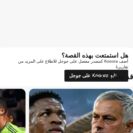
هل استمتعت بهذه القصة؟
أضف Kooora كمصدر مفضل على جوجل للاطلاع على المزيد من
تقاريرنا
قد يعجبك أيضاً
تابع Kooora على جوجل