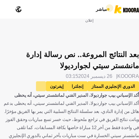
مباشر
إعلان
بعد النتائج المروعة.. نص رسالة إدارة
مانشستر سيتي لجوارديولا
KOOORA
26 ديسمبر 2024
03:15
الدوري الإنجليزي الممتاز
إنجلترا
إيفرتون
أكد الإسباني بيب جوارديولا، المدير الفني لمانشستر سيتي، أنه يحظى
مانشستر سيتي
بيب جوارديولا
إسبانيا
كرة قدم
أكد الإسباني بيب جوارديولا، المدير الفني لمانشستر سيتي، أنه يحظى بدعم
هائل من إدارة النادي، بعد سلسلة النتائج السلبية التي يمر بها الفريق مؤخرًا.
وباتت نتائج الفريق في تراجع ملحوظ، حيث خسر تسع مباريات وحقق الفوز
في واحدة فقط من آخر 12 مباراة خاضها بكافة المسابقات، كما تلقى
مانشستر سيتي الخسارة في ست مباريات بآخر ثماني بالدوري الإنجليزي