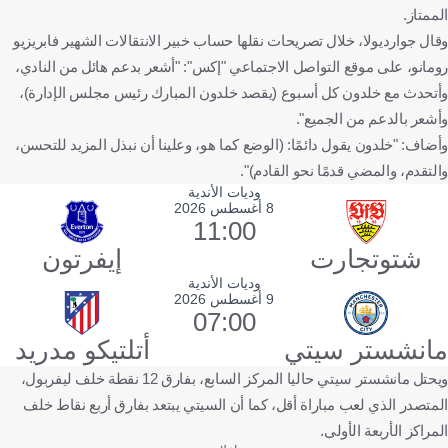
الممتاز.
وقال جوارديولا، خلال تصريحات نقلها حساب خبير الانتقالات الشهير فابريزيو
رومانو، على موقع التواصل الاجتماعي "إكس": "أشعر بدعم هائل من النادي،
وأتحدث مع خلدون كل أسبوع (يقصد خلدون المبارك رئيس مجلس الإدارة)،
وأشعر بالدعم من الجميع".
وأضاف: "خلدون يقول دائمًا: (الوضع كما هو، وعلينا أن نبذل المزيد للتحسن،
والتقدم، والمضي قدمًا نحو القادم)".
وديات الأندية
8 أغسطس 2026
11:00
شتوتجارت
إيفرتون
وديات الأندية
9 أغسطس 2026
07:00
مانشستر سيتي
أتلتيكو مدريد
ويحتل مانشستر سيتي حاليا المركز السابع، بفارق 12 نقطة خلف ليفربول،
المتصدر الذي لعب مباراة أقل، كما أن السيتي يبتعد بفارق أربع نقاط خلف
المراكز الأربعة الأولى.